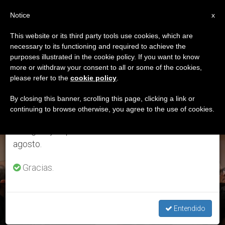
ES
Notice
×
x
Aviso importante
This website or its third party tools use cookies, which are
necessary to its functioning and required to achieve the
Del 27 de julio al 7 de agosto haremos la pausa
ETIQUETA
purposes illustrated in the cookie policy. If you want to know
anual, aprovechando que en el periodo de verano
Posts Tagged ‘P.
more or withdraw your consent to all or some of the cookies,
please refer to the
cookie policy
.
se generan menos informaciones y también el
Eduardo Robles-Gil’
consumo de las mismas disminuye.
By closing this banner, scrolling this page, clicking a link or
continuing to browse otherwise, you agree to the use of cookies.
Retomamos el trabajo ordinario de las ediciones
en inglés y español de ZENIT el lunes 10 de
ÚLTIMAS NOTICIAS
agosto.
Gracias.
La Congregación de los Legionarios de Cristo elige nuevo
gobierno general
Entendido