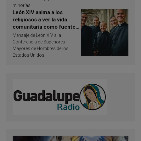
minorías.
León XIV anima a los
religiosos a ver la vida
comunitaria como fuente
de inspiración y
Mensaje de León XIV a la
santificación
Conferencia de Superiores
Mayores de Hombres de los
Estados Unidos