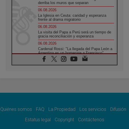
derriba los muros que separan
06.08.2026
La Iglesia en Ceuta: caridad y esperanza
frente al drama migratorio
06.08.2026
La visita del Papa a Perú será un tiempo de
gracia reconciliación y esperanza
06.08.2026
Cardenal Rossi: "La llegada del Papa León a
Argentina es un homenaje a Francisco"
06.08.2026
En Asís, León XIV invita a los jóvenes a
«construir la civilización del amor»
05.08.2026
El cardenal Parolin en México: Toda la
sociedad necesita el mensaje del Evangelio
05.08.2026
Santa María la Mayor, Makrickas: La gracia
de Dios desciende sobre el mundo
Quiénes somos
FAQ
La Propiedad
Los servicios
Difusión
05.08.2026
Cristianos y confucianos: Respeto y
Estatus legal
Copyright
Contáctenos
sabiduría para afrontar los urgentes desafíos
de hoy