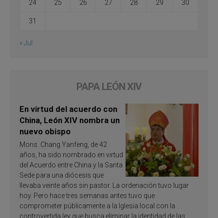
24
25
26
27
28
29
30
31
« Jul
PAPA LEÓN XIV
En virtud del acuerdo con
China, León XIV nombra un
nuevo obispo
Mons. Chang Yanfeng, de 42
años, ha sido nombrado en virtud
del Acuerdo entre China y la Santa
Sede para una diócesis que
llevaba veinte años sin pastor. La ordenación tuvo lugar
hoy. Pero hace tres semanas antes tuvo que
comprometer públicamente a la Iglesia local con la
controvertida ley que busca eliminar la identidad de las