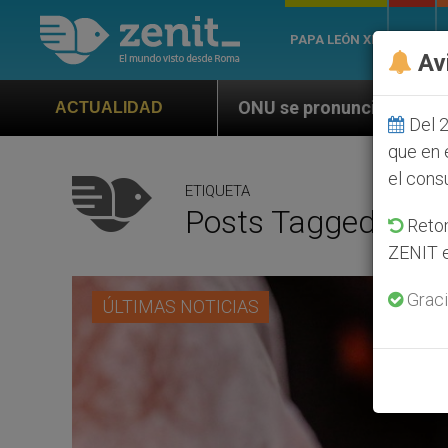
PAPA LEÓN XIV
ROMA
Av
ONU se pronuncia ante caso de obispo católico d
ACTUALIDAD
Del 2
que en 
el cons
ETIQUETA
Posts Tagged ‘pad
Retom
ZENIT e
Graci
ÚLTIMAS NOTICIAS