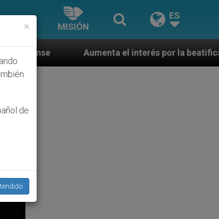
ES
×
MISIÓN
enta el interés por la beatificación en Estados Unido
hando
ambién
pañol de
tendido