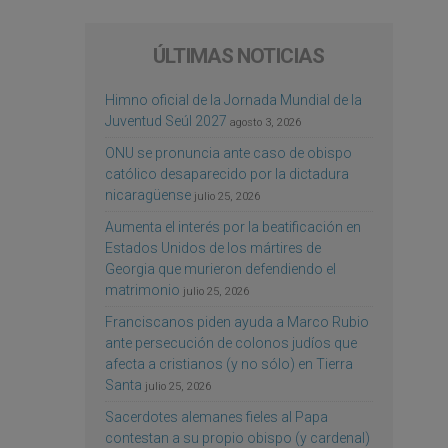
ÚLTIMAS NOTICIAS
Himno oficial de la Jornada Mundial de la
Juventud Seúl 2027
agosto 3, 2026
ONU se pronuncia ante caso de obispo
católico desaparecido por la dictadura
nicaragüense
julio 25, 2026
Aumenta el interés por la beatificación en
Estados Unidos de los mártires de
Georgia que murieron defendiendo el
matrimonio
julio 25, 2026
Franciscanos piden ayuda a Marco Rubio
ante persecución de colonos judíos que
afecta a cristianos (y no sólo) en Tierra
Santa
julio 25, 2026
Sacerdotes alemanes fieles al Papa
contestan a su propio obispo (y cardenal)