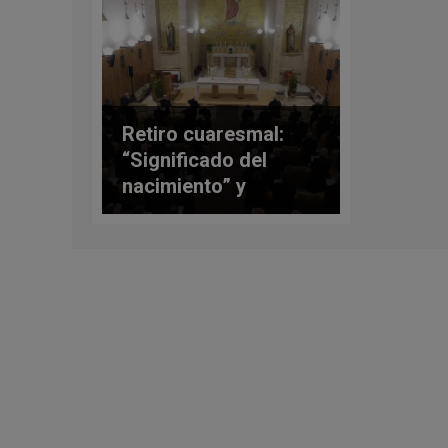
Retiro cuaresmal:
“Significado del
nacimiento” y
“vocación”, temas de
reflexión