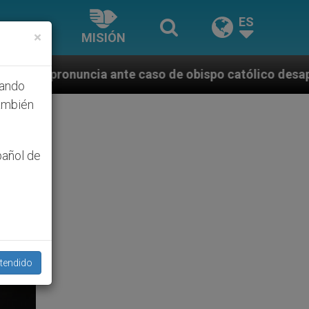
ES
×
MISIÓN
e caso de obispo católico desaparecido por la dictad
hando
ambién
pañol de
tendido