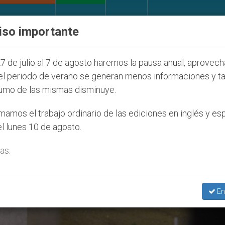
IGLESIA Y MUNDO
DOCUMENTOS
DONATIVOS
iso importante
de la Juventud Seúl 2027
ONU se pronuncia ant
7 de julio al 7 de agosto haremos la pausa anual, aprovec
el periodo de verano se generan menos informaciones y t
umo de las mismas disminuye.
e Bovati’
amos el trabajo ordinario de las ediciones en inglés y es
l lunes 10 de agosto.
as.
En