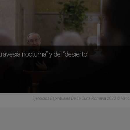
travesía nocturna” y del “desierto”
Ejercicios Espirituales De La Curia Romana 2020 © Vati