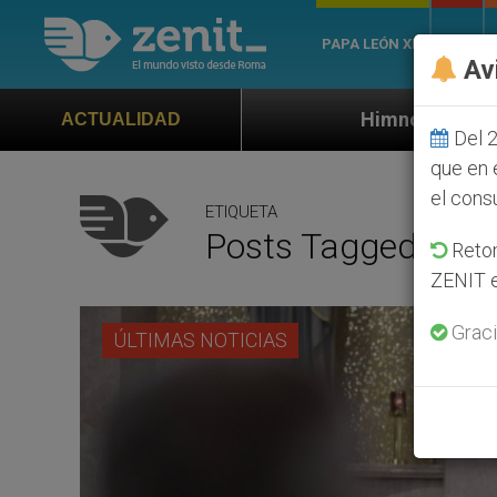
PAPA LEÓN XIV
ROMA
Av
Himno oficial de la Jornada Mundial 
ACTUALIDAD
Del 2
que en 
el cons
ETIQUETA
Posts Tagged ‘padr
Retom
ZENIT e
Graci
ÚLTIMAS NOTICIAS