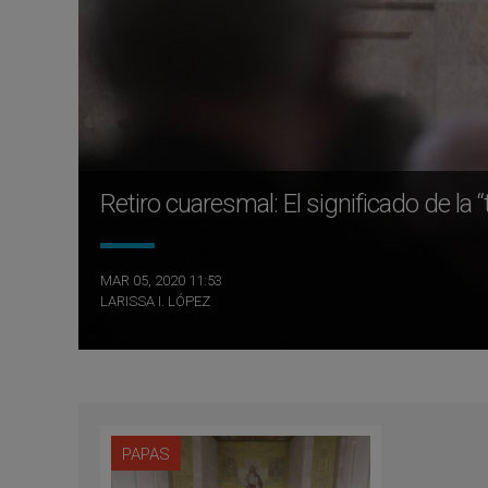
Retiro cuaresmal: El significado de la “
MAR 05, 2020 11:53
LARISSA I. LÓPEZ
PAPAS