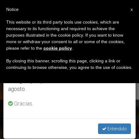
ES
Notice
×
x
Aviso importante
This website or its third party tools use cookies, which are
necessary to its functioning and required to achieve the
Del 27 de julio al 7 de agosto haremos la pausa
ETIQUETA
purposes illustrated in the cookie policy. If you want to know
anual, aprovechando que en el periodo de verano
Posts Tagged ‘padre
more or withdraw your consent to all or some of the cookies,
please refer to the
cookie policy
.
se generan menos informaciones y también el
Omar Sánchez’
consumo de las mismas disminuye.
By closing this banner, scrolling this page, clicking a link or
continuing to browse otherwise, you agree to the use of cookies.
Retomamos el trabajo ordinario de las ediciones
en inglés y español de ZENIT el lunes 10 de
ÚLTIMAS NOTICIAS
agosto.
Gracias.
“Sin temor”: Perú abre paso a la esperanza en medio de la
pandemia
Entendido
MAR 26, 2020 18:43