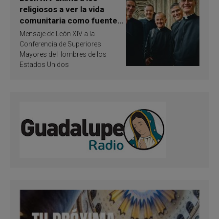
religiosos a ver la vida
comunitaria como fuente
de inspiración y
Mensaje de León XIV a la
santificación
Conferencia de Superiores
Mayores de Hombres de los
Estados Unidos