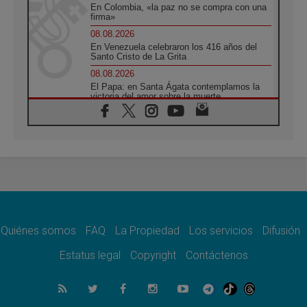
En Colombia, «la paz no se compra con una
firma»
08.08.2026
En Venezuela celebraron los 416 años del
Santo Cristo de La Grita
08.08.2026
El Papa: en Santa Ágata contemplamos la
victoria del amor sobre la muerte
08.08.2026
León XIV visitará el Santuario de la Madre
del Buen Consejo de Genazzano
07.08.2026
Filipinas: el Vicariato Apostólico de Calapán
se convierte en diócesis
07.08.2026
Honduras: Los desplazados invisibles de una
crisis olvidada
Quiénes somos
FAQ
La Propiedad
Los servicios
Difusión
07.08.2026
Bokalic: "En Argentina el Papa León señalará
Estatus legal
Copyright
Contáctenos
el compromiso del cristiano"
07.08.2026
La matanza de niños en Gaza no cesa: 300
muertos en 300 días