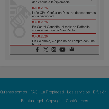
den cabida a la diplomacia
09.08.2026
León XIV: Confiar en Dios, no desesperarnos
en la oscuridad
08.08.2026
En Castel Gandolfo, el tapiz de Raffaello
sobre el sermón de San Pablo
08.08.2026
En Colombia, «la paz no se compra con una
firma»
08.08.2026
En Venezuela celebraron los 416 años del
Santo Cristo de La Grita
08.08.2026
El Papa: en Santa Ágata contemplamos la
victoria del amor sobre la muerte
08.08.2026
León XIV visitará el Santuario de la Madre
del Buen Consejo de Genazzano
Quiénes somos
FAQ
La Propiedad
Los servicios
Difusión
07.08.2026
Filipinas: el Vicariato Apostólico de Calapán
Estatus legal
Copyright
Contáctenos
se convierte en diócesis
07.08.2026