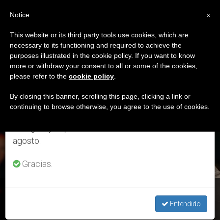
ES
Notice
×
x
Aviso importante
This website or its third party tools use cookies, which are
necessary to its functioning and required to achieve the
Del 27 de julio al 7 de agosto haremos la pausa
ETIQUETA
purposes illustrated in the cookie policy. If you want to know
anual, aprovechando que en el periodo de verano
Posts Tagged
more or withdraw your consent to all or some of the cookies,
please refer to the
cookie policy
.
se generan menos informaciones y también el
‘Parkland’
consumo de las mismas disminuye.
By closing this banner, scrolling this page, clicking a link or
continuing to browse otherwise, you agree to the use of cookies.
Retomamos el trabajo ordinario de las ediciones
en inglés y español de ZENIT el lunes 10 de
ÚLTIMAS NOTICIAS
agosto.
Gracias.
EEUU: Francisco reza para que cesen los "actos de violencia
sin sentido"
Entendido