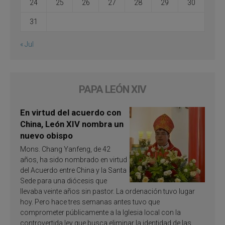
24
25
26
27
28
29
30
31
« Jul
PAPA LEÓN XIV
En virtud del acuerdo con
China, León XIV nombra un
nuevo obispo
Mons. Chang Yanfeng, de 42
años, ha sido nombrado en virtud
del Acuerdo entre China y la Santa
Sede para una diócesis que
llevaba veinte años sin pastor. La ordenación tuvo lugar
hoy. Pero hace tres semanas antes tuvo que
comprometer públicamente a la Iglesia local con la
controvertida ley que busca eliminar la identidad de las