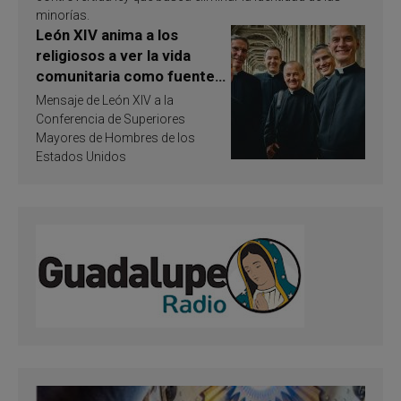
minorías.
León XIV anima a los
religiosos a ver la vida
comunitaria como fuente
de inspiración y
Mensaje de León XIV a la
santificación
Conferencia de Superiores
Mayores de Hombres de los
Estados Unidos