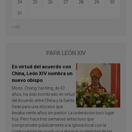
24
25
26
27
28
29
30
31
« Jul
PAPA LEÓN XIV
En virtud del acuerdo con
China, León XIV nombra un
nuevo obispo
Mons. Chang Yanfeng, de 42
años, ha sido nombrado en virtud
del Acuerdo entre China y la Santa
Sede para una diócesis que
llevaba veinte años sin pastor. La ordenación tuvo lugar
hoy. Pero hace tres semanas antes tuvo que
comprometer públicamente a la Iglesia local con la
controvertida ley que busca eliminar la identidad de las