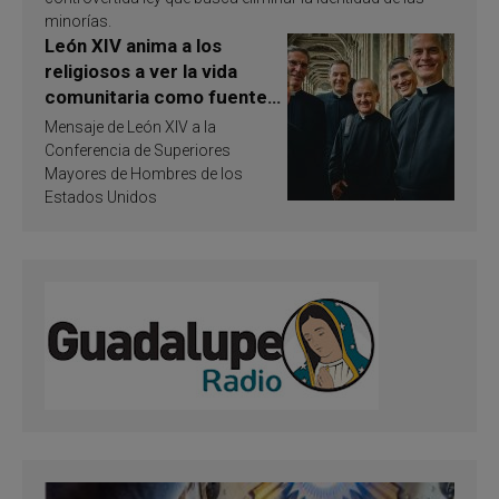
minorías.
León XIV anima a los
religiosos a ver la vida
comunitaria como fuente
de inspiración y
Mensaje de León XIV a la
santificación
Conferencia de Superiores
Mayores de Hombres de los
Estados Unidos