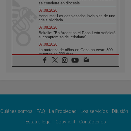
se convierte en diócesis
07.08.2026
Honduras: Los desplazados invisibles de una
crisis olvidada
07.08.2026
Bokalic: "En Argentina el Papa León señalará
el compromiso del cristiano"
07.08.2026
La matanza de niños en Gaza no cesa: 300
muertos en 300 días
07.08.2026
Tagle: La guerra desfigura el mundo, solo la
revelación de Dios lo transfigura
07.08.2026
Presentada la Trienal de Arte de las
Universidades Católicas: «Exercises in
Empathy»
07.08.2026
Fortunatus Nwachukwu: la comunicación
como misión al servicio del Evangelio
Quiénes somos
FAQ
La Propiedad
Los servicios
Difusión
07.08.2026
Estatus legal
Copyright
Contáctenos
SIGNIS 2026, dar voz a las religiosas en el
espacio público