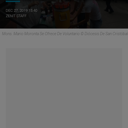
DEC 27, 2019 15:40
ZENIT STAFF
Mons. Mario Moronta Se Ofrece De Voluntario © Diócesis De San Cristóbal