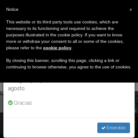
ES
Notice
×
x
Aviso importante
This website or its third party tools use cookies, which are
necessary to its functioning and required to achieve the
Del 27 de julio al 7 de agosto haremos la pausa
ETIQUETA
purposes illustrated in the cookie policy. If you want to know
anual, aprovechando que en el periodo de verano
Posts Tagged
more or withdraw your consent to all or some of the cookies,
please refer to the
cookie policy
.
se generan menos informaciones y también el
‘parroquia De San
consumo de las mismas disminuye.
By closing this banner, scrolling this page, clicking a link or
continuing to browse otherwise, you agree to the use of cookies.
Miguel Arcángel’
Retomamos el trabajo ordinario de las ediciones
en inglés y español de ZENIT el lunes 10 de
agosto.
ÚLTIMAS NOTICIAS
Gracias.
Venezuela: El obispo de San Cristóbal celebró la Navidad
con los enfermos del Hospital Central
Entendido