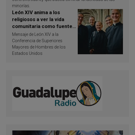
minorías.
León XIV anima a los
religiosos a ver la vida
comunitaria como fuente
de inspiración y
Mensaje de León XIV a la
santificación
Conferencia de Superiores
Mayores de Hombres de los
Estados Unidos