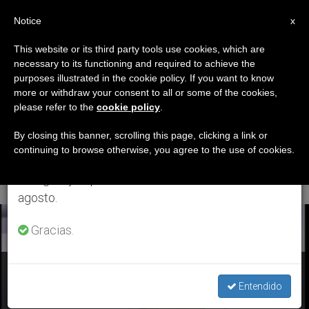
ES
Notice
×
x
Aviso importante
This website or its third party tools use cookies, which are
necessary to its functioning and required to achieve the
Del 27 de julio al 7 de agosto haremos la pausa
ETIQUETA
purposes illustrated in the cookie policy. If you want to know
anual, aprovechando que en el periodo de verano
Posts Tagged ‘Partido
more or withdraw your consent to all or some of the cookies,
please refer to the
cookie policy
.
se generan menos informaciones y también el
Socialista Unido De
consumo de las mismas disminuye.
By closing this banner, scrolling this page, clicking a link or
continuing to browse otherwise, you agree to the use of cookies.
Venezuela’
Retomamos el trabajo ordinario de las ediciones
en inglés y español de ZENIT el lunes 10 de
agosto.
ÚLTIMAS NOTICIAS
Gracias.
El Papa recibió a José Luis Rodríguez Zapatero en el
Vaticano
Entendido