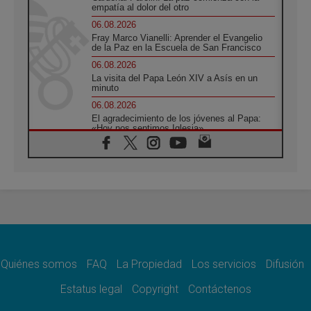
empatía al dolor del otro
06.08.2026
Fray Marco Vianelli: Aprender el Evangelio
de la Paz en la Escuela de San Francisco
06.08.2026
La visita del Papa León XIV a Asís en un
minuto
06.08.2026
El agradecimiento de los jóvenes al Papa:
«Hoy nos sentimos Iglesia»
06.08.2026
Líbano: Reanudan los coloquios en Roma en
medio de tensiones y ataques en el sur del
país
06.08.2026
Hiroshima y Nagasaki, 81 años después.
Comienzan "Diez Días Oración por la Paz"
06.08.2026
Pizzaballa en Asís: los cristianos quieren
paz
Quiénes somos
FAQ
La Propiedad
Los servicios
Difusión
06.08.2026
Estatus legal
Copyright
Contáctenos
Sturla: La visita de León XIV será una buena
noticia para todo el Uruguay