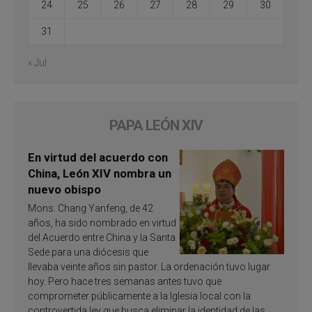
24
25
26
27
28
29
30
31
« Jul
PAPA LEÓN XIV
En virtud del acuerdo con
China, León XIV nombra un
nuevo obispo
Mons. Chang Yanfeng, de 42
años, ha sido nombrado en virtud
del Acuerdo entre China y la Santa
Sede para una diócesis que
llevaba veinte años sin pastor. La ordenación tuvo lugar
hoy. Pero hace tres semanas antes tuvo que
comprometer públicamente a la Iglesia local con la
controvertida ley que busca eliminar la identidad de las