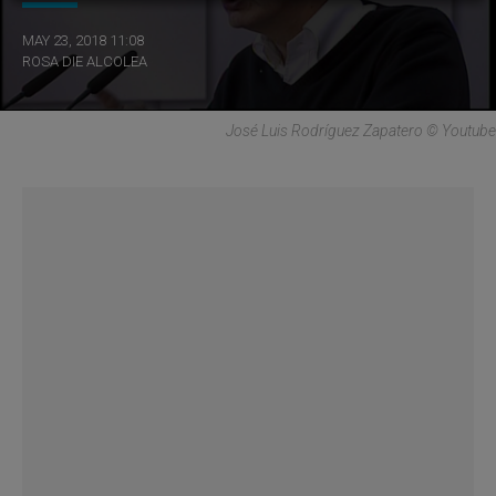
MAY 23, 2018 11:08
ROSA DIE ALCOLEA
José Luis Rodríguez Zapatero © Youtube