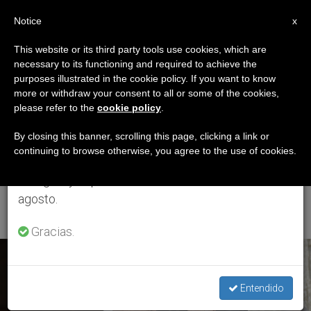
ES
Notice
×
x
Aviso importante
This website or its third party tools use cookies, which are
necessary to its functioning and required to achieve the
Del 27 de julio al 7 de agosto haremos la pausa
ETIQUETA
purposes illustrated in the cookie policy. If you want to know
anual, aprovechando que en el periodo de verano
Posts Tagged
more or withdraw your consent to all or some of the cookies,
please refer to the
cookie policy
.
se generan menos informaciones y también el
‘Patriarcado
consumo de las mismas disminuye.
By closing this banner, scrolling this page, clicking a link or
continuing to browse otherwise, you agree to the use of cookies.
Ecuménico De
Retomamos el trabajo ordinario de las ediciones
en inglés y español de ZENIT el lunes 10 de
Constantinopla’
agosto.
Gracias.
ÚLTIMAS NOTICIAS
Entendido