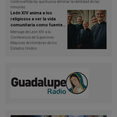
controvertida ley que busca eliminar la identidad de las
minorías.
León XIV anima a los
religiosos a ver la vida
comunitaria como fuente
de inspiración y
Mensaje de León XIV a la
santificación
Conferencia de Superiores
Mayores de Hombres de los
Estados Unidos