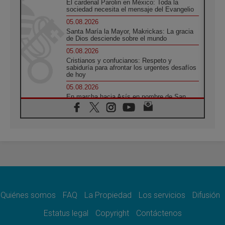
El cardenal Parolin en México: Toda la
sociedad necesita el mensaje del Evangelio
05.08.2026
Santa María la Mayor, Makrickas: La gracia
de Dios desciende sobre el mundo
05.08.2026
Cristianos y confucianos: Respeto y
sabiduría para afrontar los urgentes desafíos
de hoy
05.08.2026
En marcha hacia Asís en nombre de San
Francisco, a la espera de León
05.08.2026
Venezuela, Padre Pagniello: "En medio del
dolor, una Iglesia que no se rinde"
05.08.2026
La Fuerza del "Círculo de Héroes" con el
Papa en la Audiencia General
05.08.2026
Nuncio en Ucrania: Preocupa escuchar a
quienes bendicen la guerra
Quiénes somos
FAQ
La Propiedad
Los servicios
Difusión
05.08.2026
Estatus legal
Copyright
Contáctenos
Ucrania: Ataque masivo en Kyiv durante la
noche