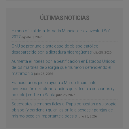
ÚLTIMAS NOTICIAS
Himno oficial de la Jornada Mundial de la Juventud Seúl
2027
agosto 3, 2026
ONU se pronuncia ante caso de obispo católico
desaparecido por la dictadura nicaragüense
julio 25, 2026
Aumenta el interés por la beatificación en Estados Unidos
de los mártires de Georgia que murieron defendiendo el
matrimonio
julio 25, 2026
Franciscanos piden ayuda a Marco Rubio ante
persecución de colonos judíos que afecta a cristianos (y
no sólo) en Tierra Santa
julio 25, 2026
Sacerdotes alemanes fieles al Papa contestan a su propio
obispo (y cardenal) quien les orilla a bendecir parejas del
mismo sexo en importante diócesis
julio 25, 2026