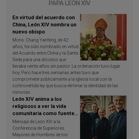
PAPA LEÓN XIV
En virtud del acuerdo con
China, León XIV nombra un
nuevo obispo
Mons. Chang Yanfeng, de 42
años, ha sido nombrado en virtud
del Acuerdo entre China y la Santa
Sede para una diócesis que
llevaba veinte años sin pastor. La ordenación tuvo lugar
hoy. Pero hace tres semanas antes tuvo que
comprometer públicamente a la Iglesia local con la
controvertida ley que busca eliminar la identidad de las
minorías.
León XIV anima a los
religiosos a ver la vida
comunitaria como fuente
de inspiración y
Mensaje de León XIV a la
santificación
Conferencia de Superiores
Mayores de Hombres de los