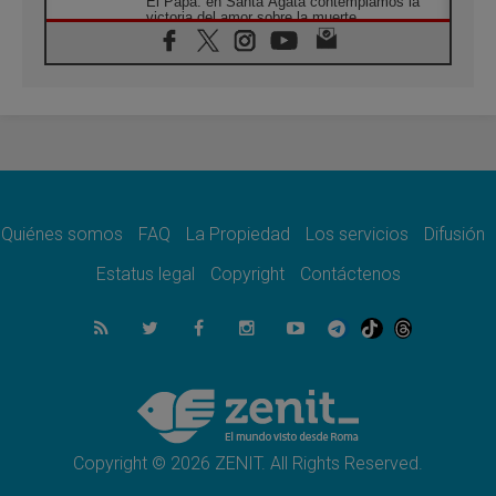
El Papa: en Santa Ágata contemplamos la
victoria del amor sobre la muerte
08.08.2026
León XIV visitará el Santuario de la Madre
del Buen Consejo de Genazzano
07.08.2026
Filipinas: el Vicariato Apostólico de Calapán
se convierte en diócesis
07.08.2026
Honduras: Los desplazados invisibles de una
crisis olvidada
Quiénes somos
FAQ
La Propiedad
Los servicios
Difusión
07.08.2026
Bokalic: "En Argentina el Papa León señalará
Estatus legal
Copyright
Contáctenos
el compromiso del cristiano"
07.08.2026
La matanza de niños en Gaza no cesa: 300
muertos en 300 días
07.08.2026
Tagle: La guerra desfigura el mundo, solo la
revelación de Dios lo transfigura
Copyright © 2026 ZENIT. All Rights Reserved.