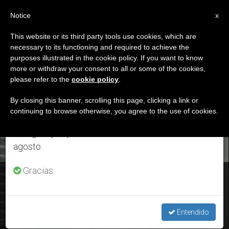
ES
Notice
×
x
Aviso importante
This website or its third party tools use cookies, which are
necessary to its functioning and required to achieve the
Del 27 de julio al 7 de agosto haremos la pausa
ETIQUETA
purposes illustrated in the cookie policy. If you want to know
anual, aprovechando que en el periodo de verano
Posts Tagged ‘paz En
more or withdraw your consent to all or some of the cookies,
please refer to the
cookie policy
.
se generan menos informaciones y también el
Siria’
consumo de las mismas disminuye.
By closing this banner, scrolling this page, clicking a link or
continuing to browse otherwise, you agree to the use of cookies.
Retomamos el trabajo ordinario de las ediciones
en inglés y español de ZENIT el lunes 10 de
ÚLTIMAS NOTICIAS
agosto.
Gracias.
Por «la querida Siria», el Papa Francisco enciende una luz y
reza por la paz
Entendido
DEC 02, 2018 19:49