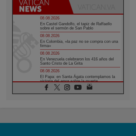
08.08.2026
En Castel Gandolfo, el tapiz de Raffaello
sobre el sermón de San Pablo
08.08.2026
En Colombia, «la paz no se compra con una
firma»
08.08.2026
En Venezuela celebraron los 416 años del
Santo Cristo de La Grita
08.08.2026
El Papa: en Santa Ágata contemplamos la
victoria del amor sobre la muerte
08.08.2026
León XIV visitará el Santuario de la Madre
del Buen Consejo de Genazzano
07.08.2026
Filipinas: el Vicariato Apostólico de Calapán
se convierte en diócesis
07.08.2026
Honduras: Los desplazados invisibles de una
crisis olvidada