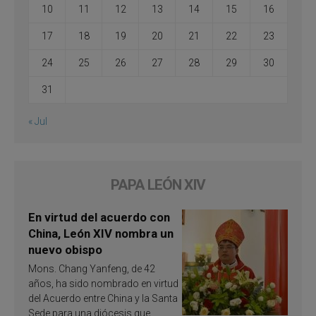
10
11
12
13
14
15
16
17
18
19
20
21
22
23
24
25
26
27
28
29
30
31
« Jul
PAPA LEÓN XIV
En virtud del acuerdo con
China, León XIV nombra un
nuevo obispo
Mons. Chang Yanfeng, de 42
años, ha sido nombrado en virtud
del Acuerdo entre China y la Santa
Sede para una diócesis que