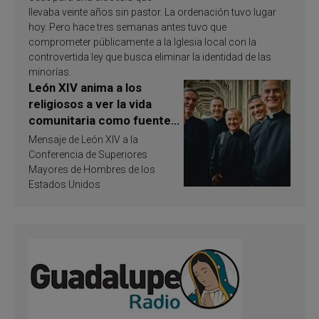
llevaba veinte años sin pastor. La ordenación tuvo lugar
hoy. Pero hace tres semanas antes tuvo que
comprometer públicamente a la Iglesia local con la
controvertida ley que busca eliminar la identidad de las
minorías.
León XIV anima a los
religiosos a ver la vida
comunitaria como fuente
de inspiración y
Mensaje de León XIV a la
santificación
Conferencia de Superiores
Mayores de Hombres de los
Estados Unidos