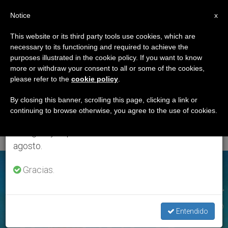
ES
Notice
×
x
Aviso importante
This website or its third party tools use cookies, which are
necessary to its functioning and required to achieve the
Del 27 de julio al 7 de agosto haremos la pausa
ETIQUETA
purposes illustrated in the cookie policy. If you want to know
anual, aprovechando que en el periodo de verano
Posts Tagged
more or withdraw your consent to all or some of the cookies,
please refer to the
cookie policy
.
se generan menos informaciones y también el
‘peregrinación A
consumo de las mismas disminuye.
By closing this banner, scrolling this page, clicking a link or
continuing to browse otherwise, you agree to the use of cookies.
Roma’
Retomamos el trabajo ordinario de las ediciones
en inglés y español de ZENIT el lunes 10 de
agosto.
ÚLTIMAS NOTICIAS
Gracias.
Entendido