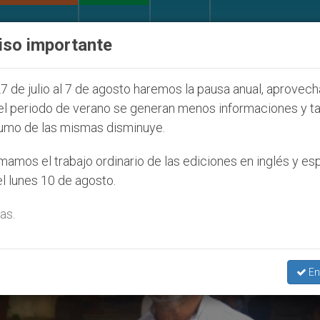
IGLESIA Y MUNDO
DOCUMENTOS
DONATIVOS
iso importante
e la Juventud Seúl 2027
ONU se pronuncia ante
7 de julio al 7 de agosto haremos la pausa anual, aprovec
el periodo de verano se generan menos informaciones y t
umo de las mismas disminuye.
os’
amos el trabajo ordinario de las ediciones en inglés y es
l lunes 10 de agosto.
as.
En