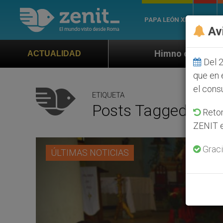
PAPA LEÓN XIV
ROMA
Av
Himno oficial de la Jornada Mundial d
ACTUALIDAD
Del 2
que en 
el cons
ETIQUETA
Posts Tagged ‘poll
Retom
ZENIT e
Graci
ÚLTIMAS NOTICIAS