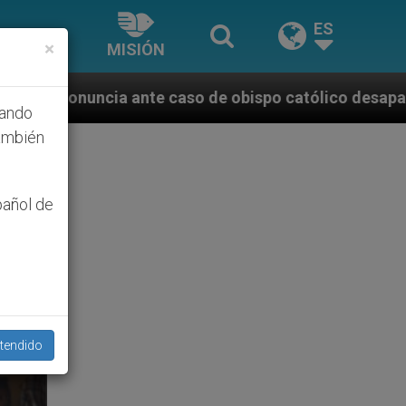
ES
×
MISIÓN
 caso de obispo católico desaparecido por la dictadu
hando
ambién
pañol de
tendido