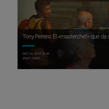
Tony Pereira: El «masterchef» que da
DEC 30, 2019 20:40
ZENIT STAFF