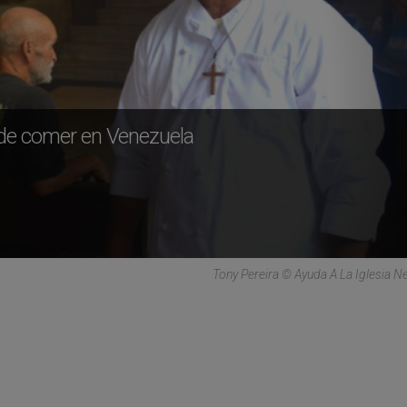
 de comer en Venezuela
Tony Pereira © Ayuda A La Iglesia N