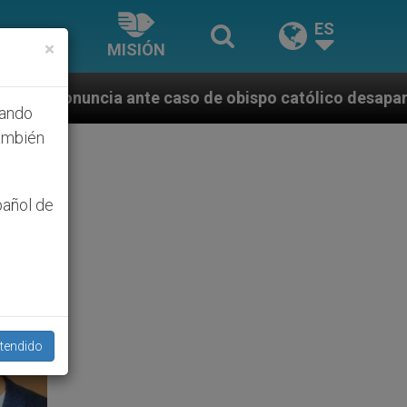
ES
×
MISIÓN
o de obispo católico desaparecido por la dictadura 
hando
ambién
pañol de
tendido