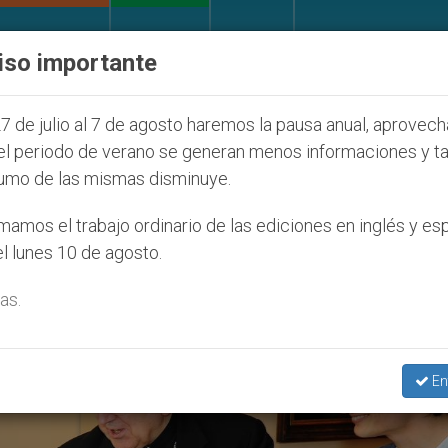
IGLESIA Y MUNDO
DOCUMENTOS
DONATIVOS
iso importante
a Juventud Seúl 2027
ONU se pronuncia ante cas
7 de julio al 7 de agosto haremos la pausa anual, aprovec
el periodo de verano se generan menos informaciones y t
umo de las mismas disminuye.
ificio Consejo Para Los Laicos’
amos el trabajo ordinario de las ediciones en inglés y es
l lunes 10 de agosto.
as.
En