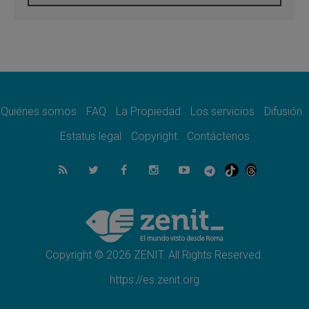
05.08.2026
Venezuela, Padre Pagniello: "En medio del
dolor, una Iglesia que no se rinde"
05.08.2026
La Fuerza del "Círculo de Héroes" con el
Papa en la Audiencia General
05.08.2026
Nuncio en Ucrania: Preocupa escuchar a
quienes bendicen la guerra
Quiénes somos
FAQ
La Propiedad
Los servicios
Difusión
05.08.2026
Estatus legal
Copyright
Contáctenos
Ucrania: Ataque masivo en Kyiv durante la
noche
05.08.2026
Colombo: "La visita del Papa a Argentina
llevará un mensaje de paz y dignidad
humana"
05.08.2026
Iglesia en Uruguay: la visita del Papa
fortalecerá la fe y la esperanza
Copyright © 2026 ZENIT. All Rights Reserved.
https://es.zenit.org