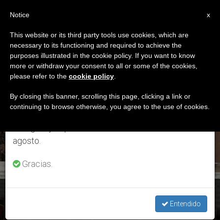
ES
Notice
×
x
Aviso importante
This website or its third party tools use cookies, which are
necessary to its functioning and required to achieve the
Del 27 de julio al 7 de agosto haremos la pausa
ETIQUETA
purposes illustrated in the cookie policy. If you want to know
anual, aprovechando que en el periodo de verano
Posts Tagged
more or withdraw your consent to all or some of the cookies,
please refer to the
cookie policy
.
se generan menos informaciones y también el
‘predicación’
consumo de las mismas disminuye.
By closing this banner, scrolling this page, clicking a link or
continuing to browse otherwise, you agree to the use of cookies.
Retomamos el trabajo ordinario de las ediciones
en inglés y español de ZENIT el lunes 10 de
ÚLTIMAS NOTICIAS
agosto.
Gracias.
Adviento: Tercera y última predicación del cardenal
Cantalamessa
Entendido