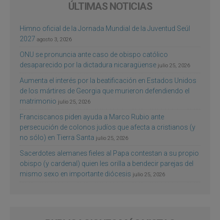
ÚLTIMAS NOTICIAS
Himno oficial de la Jornada Mundial de la Juventud Seúl
2027
agosto 3, 2026
ONU se pronuncia ante caso de obispo católico
desaparecido por la dictadura nicaragüense
julio 25, 2026
Aumenta el interés por la beatificación en Estados Unidos
de los mártires de Georgia que murieron defendiendo el
matrimonio
julio 25, 2026
Franciscanos piden ayuda a Marco Rubio ante
persecución de colonos judíos que afecta a cristianos (y
no sólo) en Tierra Santa
julio 25, 2026
Sacerdotes alemanes fieles al Papa contestan a su propio
obispo (y cardenal) quien les orilla a bendecir parejas del
mismo sexo en importante diócesis
julio 25, 2026