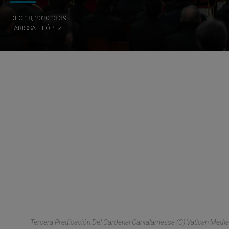
DEC 18, 2020 13:39
LARISSA I. LÓPEZ
Tercera Predicación Del Cardenal Cantalamessa (C) Vatican Media