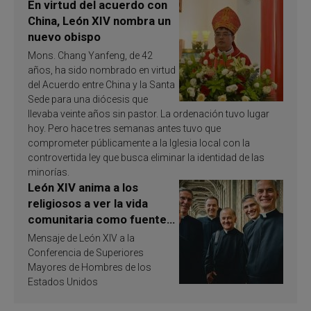
En virtud del acuerdo con
China, León XIV nombra un
nuevo obispo
Mons. Chang Yanfeng, de 42
años, ha sido nombrado en virtud
del Acuerdo entre China y la Santa
Sede para una diócesis que
llevaba veinte años sin pastor. La ordenación tuvo lugar
hoy. Pero hace tres semanas antes tuvo que
comprometer públicamente a la Iglesia local con la
controvertida ley que busca eliminar la identidad de las
minorías.
León XIV anima a los
religiosos a ver la vida
comunitaria como fuente
de inspiración y
Mensaje de León XIV a la
santificación
Conferencia de Superiores
Mayores de Hombres de los
Estados Unidos