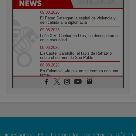
09.08.2026
El Papa: Detengan la espiral de violencia y
den cabida a la diplomacia
09.08.2026
León XIV: Confiar en Dios, no desesperarnos
en la oscuridad
08.08.2026
En Castel Gandolfo, el tapiz de Raffaello
sobre el sermón de San Pablo
08.08.2026
En Colombia, «la paz no se compra con una
firma»
08.08.2026
En Venezuela celebraron los 416 años del
Santo Cristo de La Grita
08.08.2026
El Papa: en Santa Ágata contemplamos la
victoria del amor sobre la muerte
08.08.2026
León XIV visitará el Santuario de la Madre
del Buen Consejo de Genazzano
Quiénes somos
FAQ
La Propiedad
Los servicios
Difusión
07.08.2026