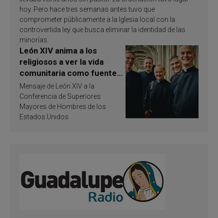
hoy. Pero hace tres semanas antes tuvo que
comprometer públicamente a la Iglesia local con la
controvertida ley que busca eliminar la identidad de las
minorías.
León XIV anima a los
religiosos a ver la vida
comunitaria como fuente
de inspiración y
Mensaje de León XIV a la
santificación
Conferencia de Superiores
Mayores de Hombres de los
Estados Unidos