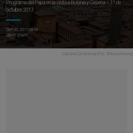
Programa del Papa en la visita a Bolonia y Cesena – 1º de
octubre 2017
SEP 30, 2017 08:55
ZENIT STAFF
Catedral De Bolonia (Fto. Wikicommons)