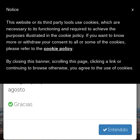
ES
Notice
×
x
Aviso importante
This website or its third party tools use cookies, which are
necessary to its functioning and required to achieve the
Del 27 de julio al 7 de agosto haremos la pausa
ETIQUETA
purposes illustrated in the cookie policy. If you want to know
anual, aprovechando que en el periodo de verano
Posts Tagged
more or withdraw your consent to all or some of the cookies,
please refer to the
cookie policy
.
se generan menos informaciones y también el
‘programa Viaje Papa
consumo de las mismas disminuye.
By closing this banner, scrolling this page, clicking a link or
continuing to browse otherwise, you agree to the use of cookies.
Francisco Bolonia
Retomamos el trabajo ordinario de las ediciones
en inglés y español de ZENIT el lunes 10 de
Cesena’
agosto.
Gracias.
ÚLTIMAS NOTICIAS
Entendido