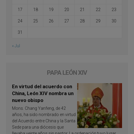
17
18
19
20
21
22
23
24
25
26
27
28
29
30
31
« Jul
PAPA LEÓN XIV
En virtud del acuerdo con
China, León XIV nombra un
nuevo obispo
Mons. Chang Yanfeng, de 42
años, ha sido nombrado en virtud
del Acuerdo entre China y la Santa
Sede para una diócesis que
llevaba veinte años sin pastor. La ordenación tuvo lugar