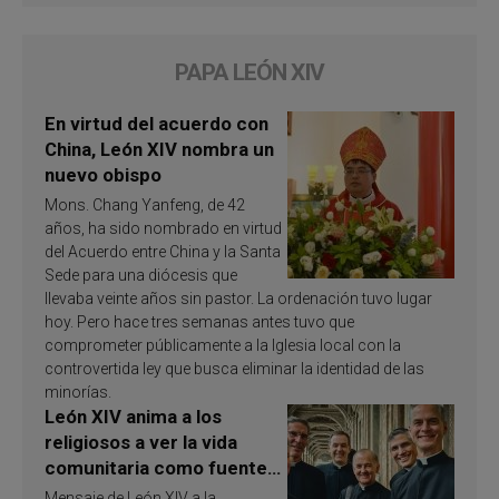
PAPA LEÓN XIV
En virtud del acuerdo con
China, León XIV nombra un
nuevo obispo
Mons. Chang Yanfeng, de 42
años, ha sido nombrado en virtud
del Acuerdo entre China y la Santa
Sede para una diócesis que
llevaba veinte años sin pastor. La ordenación tuvo lugar
hoy. Pero hace tres semanas antes tuvo que
comprometer públicamente a la Iglesia local con la
controvertida ley que busca eliminar la identidad de las
minorías.
León XIV anima a los
religiosos a ver la vida
comunitaria como fuente
de inspiración y
Mensaje de León XIV a la