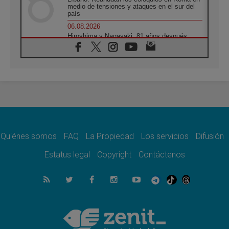
medio de tensiones y ataques en el sur del
país
06.08.2026
Hiroshima y Nagasaki, 81 años después.
Comienzan "Diez Días Oración por la Paz"
06.08.2026
Pizzaballa en Asís: los cristianos quieren
paz
06.08.2026
Sturla: La visita de León XIV será una buena
noticia para todo el Uruguay
06.08.2026
León XIV: La revolución del Evangelio
derriba los muros que separan
Quiénes somos
FAQ
La Propiedad
Los servicios
Difusión
06.08.2026
Estatus legal
Copyright
Contáctenos
La Iglesia en Ceuta: caridad y esperanza
frente al drama migratorio
06.08.2026
La visita del Papa a Perú será un tiempo de
gracia reconciliación y esperanza
06.08.2026
Cardenal Rossi: "La llegada del Papa León a
Argentina es un homenaje a Francisco"