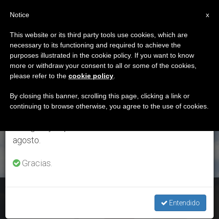
ES
Notice
×
x
Aviso importante
This website or its third party tools use cookies, which are
necessary to its functioning and required to achieve the
Del 27 de julio al 7 de agosto haremos la pausa
ETIQUETA
purposes illustrated in the cookie policy. If you want to know
anual, aprovechando que en el periodo de verano
Posts Tagged
more or withdraw your consent to all or some of the cookies,
please refer to the
cookie policy
.
se generan menos informaciones y también el
‘relaciones Bilaterales’
consumo de las mismas disminuye.
By closing this banner, scrolling this page, clicking a link or
continuing to browse otherwise, you agree to the use of cookies.
Retomamos el trabajo ordinario de las ediciones
en inglés y español de ZENIT el lunes 10 de
ÚLTIMAS NOTICIAS
agosto.
Gracias.
China tiene la intención de seguir “mejorando las relaciones”
con la Santa Sede
Entendido