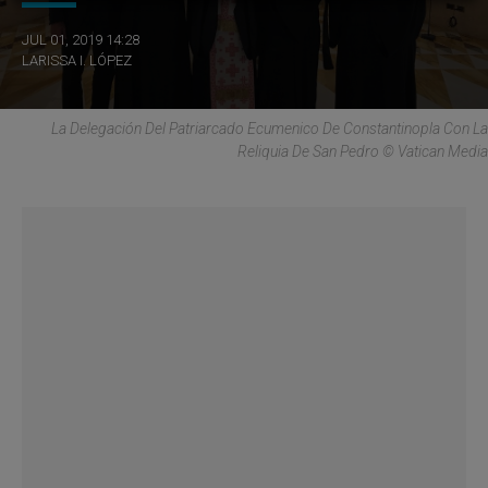
JUL 01, 2019 14:28
LARISSA I. LÓPEZ
La Delegación Del Patriarcado Ecumenico De Constantinopla Con La
Reliquia De San Pedro © Vatican Media