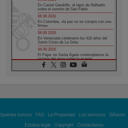
En Castel Gandolfo, el tapiz de Raffaello
sobre el sermón de San Pablo
08.08.2026
En Colombia, «la paz no se compra con una
firma»
08.08.2026
En Venezuela celebraron los 416 años del
Santo Cristo de La Grita
08.08.2026
El Papa: en Santa Ágata contemplamos la
victoria del amor sobre la muerte
08.08.2026
León XIV visitará el Santuario de la Madre
del Buen Consejo de Genazzano
07.08.2026
Filipinas: el Vicariato Apostólico de Calapán
se convierte en diócesis
07.08.2026
Honduras: Los desplazados invisibles de una
crisis olvidada
Quiénes somos
FAQ
La Propiedad
Los servicios
Difusión
07.08.2026
Bokalic: "En Argentina el Papa León señalará
Estatus legal
Copyright
Contáctenos
el compromiso del cristiano"