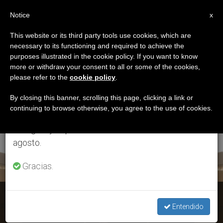
ES
Notice
×
x
Aviso importante
This website or its third party tools use cookies, which are
necessary to its functioning and required to achieve the
Del 27 de julio al 7 de agosto haremos la pausa
ETIQUETA
purposes illustrated in the cookie policy. If you want to know
anual, aprovechando que en el periodo de verano
Posts Tagged
more or withdraw your consent to all or some of the cookies,
please refer to the
cookie policy
.
se generan menos informaciones y también el
‘relicario De San
consumo de las mismas disminuye.
By closing this banner, scrolling this page, clicking a link or
continuing to browse otherwise, you agree to the use of cookies.
Pedro’
Retomamos el trabajo ordinario de las ediciones
en inglés y español de ZENIT el lunes 10 de
agosto.
ÚLTIMAS NOTICIAS
Gracias.
Francisco dona un relicario de san Pedro al Patriarca
Entendido
Bartolomé