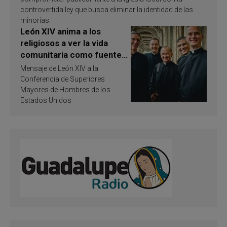
controvertida ley que busca eliminar la identidad de las
minorías.
León XIV anima a los
religiosos a ver la vida
comunitaria como fuente
de inspiración y
Mensaje de León XIV a la
santificación
Conferencia de Superiores
Mayores de Hombres de los
Estados Unidos