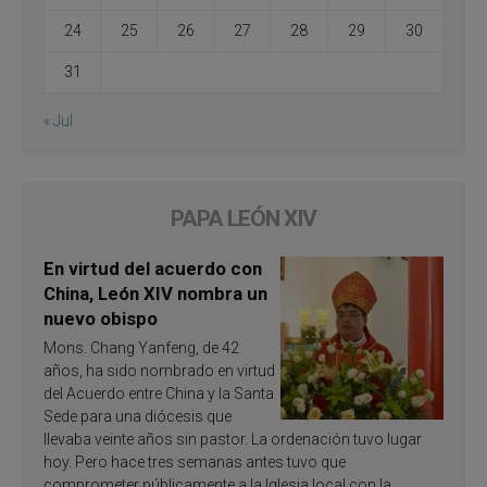
24
25
26
27
28
29
30
31
« Jul
PAPA LEÓN XIV
En virtud del acuerdo con
China, León XIV nombra un
nuevo obispo
Mons. Chang Yanfeng, de 42
años, ha sido nombrado en virtud
del Acuerdo entre China y la Santa
Sede para una diócesis que
llevaba veinte años sin pastor. La ordenación tuvo lugar
hoy. Pero hace tres semanas antes tuvo que
comprometer públicamente a la Iglesia local con la