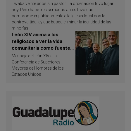
llevaba veinte años sin pastor. La ordenación tuvo lugar
hoy. Pero hace tres semanas antes tuvo que
comprometer públicamente a la Iglesia local con la
controvertida ley que busca eliminar la identidad de las
minorías.
León XIV anima a los
religiosos a ver la vida
comunitaria como fuente
de inspiración y
Mensaje de León XIV a la
santificación
Conferencia de Superiores
Mayores de Hombres de los
Estados Unidos