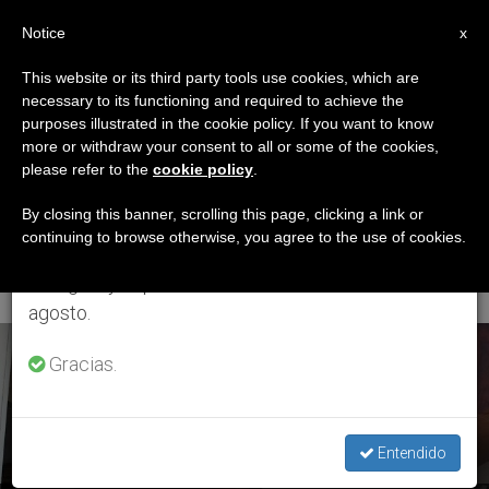
ES
Notice
×
x
Aviso importante
This website or its third party tools use cookies, which are
necessary to its functioning and required to achieve the
Del 27 de julio al 7 de agosto haremos la pausa
ETIQUETA
purposes illustrated in the cookie policy. If you want to know
anual, aprovechando que en el periodo de verano
Posts Tagged
more or withdraw your consent to all or some of the cookies,
please refer to the
cookie policy
.
se generan menos informaciones y también el
‘renovación Ética Y
consumo de las mismas disminuye.
By closing this banner, scrolling this page, clicking a link or
continuing to browse otherwise, you agree to the use of cookies.
Espiritual’
Retomamos el trabajo ordinario de las ediciones
en inglés y español de ZENIT el lunes 10 de
agosto.
ÚLTIMAS NOTICIAS
Gracias.
Entendido