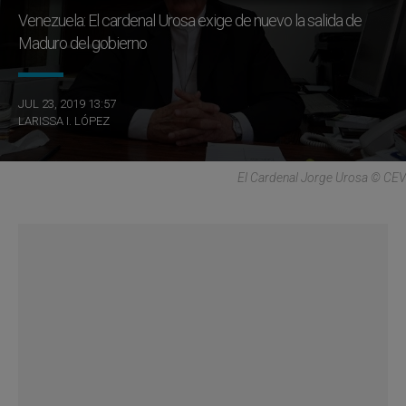
Venezuela: El cardenal Urosa exige de nuevo la salida de
Maduro del gobierno
JUL 23, 2019 13:57
LARISSA I. LÓPEZ
El Cardenal Jorge Urosa © CEV