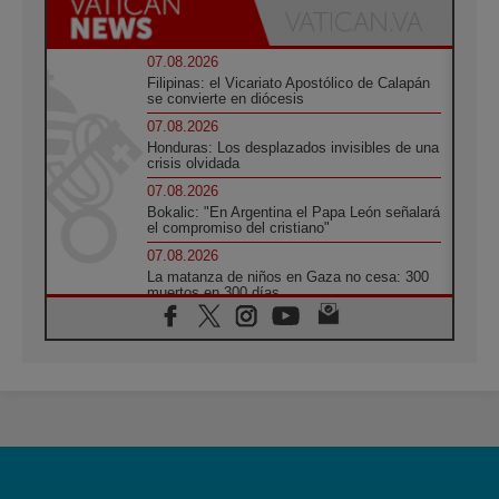
07.08.2026
Filipinas: el Vicariato Apostólico de Calapán
se convierte en diócesis
07.08.2026
Honduras: Los desplazados invisibles de una
crisis olvidada
07.08.2026
Bokalic: "En Argentina el Papa León señalará
el compromiso del cristiano"
07.08.2026
La matanza de niños en Gaza no cesa: 300
muertos en 300 días
07.08.2026
Tagle: La guerra desfigura el mundo, solo la
revelación de Dios lo transfigura
07.08.2026
Presentada la Trienal de Arte de las
Universidades Católicas: «Exercises in
Empathy»
07.08.2026
Fortunatus Nwachukwu: la comunicación