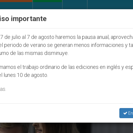
IGLESIA Y MUNDO
DOCUMENTOS
DONATIVOS
iso importante
ONU se pronuncia ante caso de obispo católico des
7 de julio al 7 de agosto haremos la pausa anual, aprovec
el periodo de verano se generan menos informaciones y t
umo de las mismas disminuye.
olución De Amor’
amos el trabajo ordinario de las ediciones en inglés y es
l lunes 10 de agosto.
as.
En