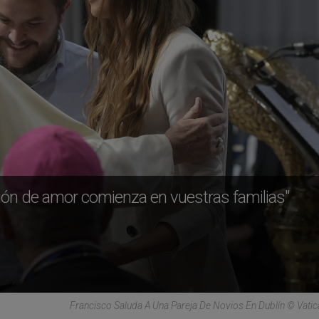
ción de amor comienza en vuestras familias"
Francisco Saluda A Una Pareja De Novios En Dublín © Vati