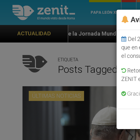
PAPA LEÓN XIV
ROMA
Av
 de la Jornada Mundial de la Juventud Seúl 2027
ACTUALIDAD
Del 2
que en 
el cons
ETIQUETA
Posts Tagged ‘rev
Retom
ZENIT e
Graci
ÚLTIMAS NOTICIAS