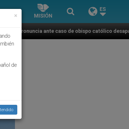
ES
×
MISIÓN
aso de obispo católico desaparecido por la dictadura
hando
ambién
pañol de
tendido