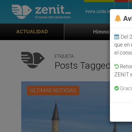
PAPA LEÓN XIV
ROMA
Av
Himno oficial de la Jornada Mundial de 
ACTUALIDAD
Del 2
que en 
el cons
ETIQUETA
Posts Tagged ‘re
Retom
ZENIT e
Graci
ÚLTIMAS NOTICIAS