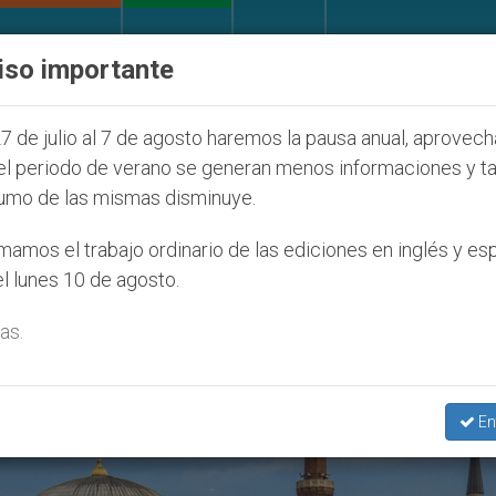
IGLESIA Y MUNDO
DOCUMENTOS
DONATIVOS
iso importante
la Juventud Seúl 2027
ONU se pronuncia ante c
7 de julio al 7 de agosto haremos la pausa anual, aprovec
el periodo de verano se generan menos informaciones y t
umo de las mismas disminuye.
zo Musulmán’
amos el trabajo ordinario de las ediciones en inglés y es
l lunes 10 de agosto.
as.
En