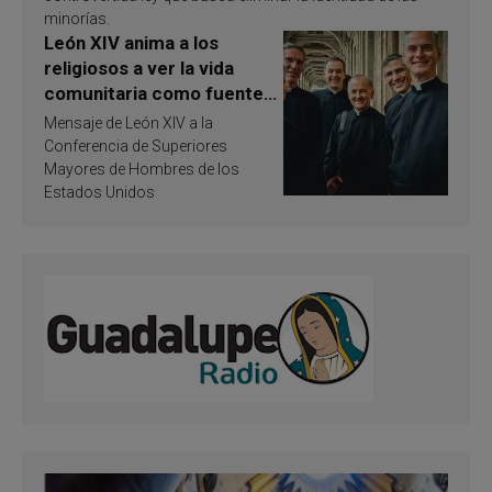
minorías.
León XIV anima a los
religiosos a ver la vida
comunitaria como fuente
de inspiración y
Mensaje de León XIV a la
santificación
Conferencia de Superiores
Mayores de Hombres de los
Estados Unidos