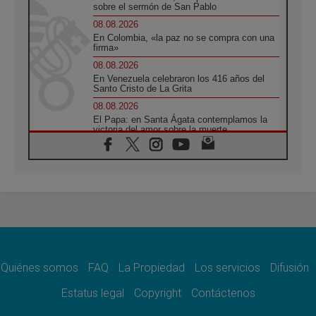
sobre el sermón de San Pablo
08.08.2026
En Colombia, «la paz no se compra con una
firma»
08.08.2026
En Venezuela celebraron los 416 años del
Santo Cristo de La Grita
08.08.2026
El Papa: en Santa Ágata contemplamos la
victoria del amor sobre la muerte
08.08.2026
León XIV visitará el Santuario de la Madre
del Buen Consejo de Genazzano
07.08.2026
Filipinas: el Vicariato Apostólico de Calapán
se convierte en diócesis
07.08.2026
Honduras: Los desplazados invisibles de una
crisis olvidada
Quiénes somos
FAQ
La Propiedad
Los servicios
Difusión
07.08.2026
Bokalic: "En Argentina el Papa León señalará
Estatus legal
Copyright
Contáctenos
el compromiso del cristiano"
07.08.2026