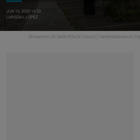
JUN 15, 2020 14:20
LARISSA I. LÓPEZ
Monasterio De Santa Rita De Casia (C) Santaritadacascia.org