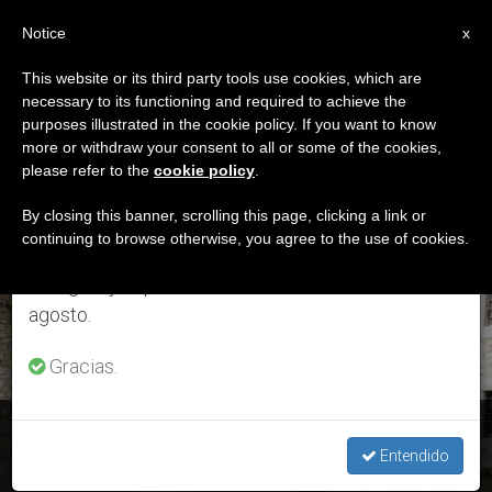
ES
Notice
×
x
Aviso importante
This website or its third party tools use cookies, which are
necessary to its functioning and required to achieve the
Del 27 de julio al 7 de agosto haremos la pausa
ETIQUETA
purposes illustrated in the cookie policy. If you want to know
anual, aprovechando que en el periodo de verano
Posts Tagged ‘rosas
more or withdraw your consent to all or some of the cookies,
please refer to the
cookie policy
.
se generan menos informaciones y también el
Bendecidas’
consumo de las mismas disminuye.
By closing this banner, scrolling this page, clicking a link or
continuing to browse otherwise, you agree to the use of cookies.
Retomamos el trabajo ordinario de las ediciones
en inglés y español de ZENIT el lunes 10 de
ÚLTIMAS NOTICIAS
agosto.
Gracias.
Carta del Papa a las religiosas del monasterio de Santa Rita
de Casia
Entendido