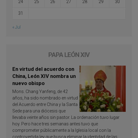
24
25
26
27
28
29
30
31
« Jul
PAPA LEÓN XIV
En virtud del acuerdo con
China, León XIV nombra un
nuevo obispo
Mons. Chang Yanfeng, de 42
años, ha sido nombrado en virtud
del Acuerdo entre China y la Santa
Sede para una diócesis que
llevaba veinte años sin pastor. La ordenación tuvo lugar
hoy. Pero hace tres semanas antes tuvo que
comprometer públicamente a la Iglesia local con la
controvertida ley que busca eliminar la identidad de las