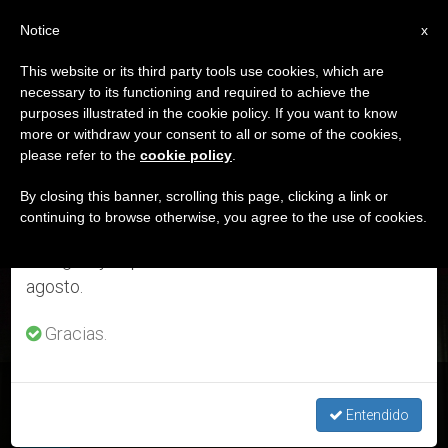
ES
Notice
×
x
Aviso importante
This website or its third party tools use cookies, which are
necessary to its functioning and required to achieve the
Del 27 de julio al 7 de agosto haremos la pausa
ETIQUETA
purposes illustrated in the cookie policy. If you want to know
anual, aprovechando que en el periodo de verano
Posts Tagged ‘sabana
more or withdraw your consent to all or some of the cookies,
please refer to the
cookie policy
.
se generan menos informaciones y también el
Santa’
consumo de las mismas disminuye.
By closing this banner, scrolling this page, clicking a link or
continuing to browse otherwise, you agree to the use of cookies.
Retomamos el trabajo ordinario de las ediciones
en inglés y español de ZENIT el lunes 10 de
ÚLTIMAS NOTICIAS
agosto.
Gracias.
'La Sábana Santa es un rastro que ha dejado Dios en este
mundo'
Entendido