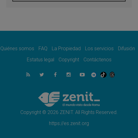
En Colombia, «la paz no se compra con una
firma»
08.08.2026
En Venezuela celebraron los 416 años del
Santo Cristo de La Grita
08.08.2026
El Papa: en Santa Ágata contemplamos la
victoria del amor sobre la muerte
Quiénes somos
FAQ
La Propiedad
Los servicios
Difusión
08.08.2026
León XIV visitará el Santuario de la Madre
Estatus legal
Copyright
Contáctenos
del Buen Consejo de Genazzano
07.08.2026
Filipinas: el Vicariato Apostólico de Calapán
se convierte en diócesis
07.08.2026
Honduras: Los desplazados invisibles de una
crisis olvidada
Copyright © 2026 ZENIT. All Rights Reserved.
https://es.zenit.org