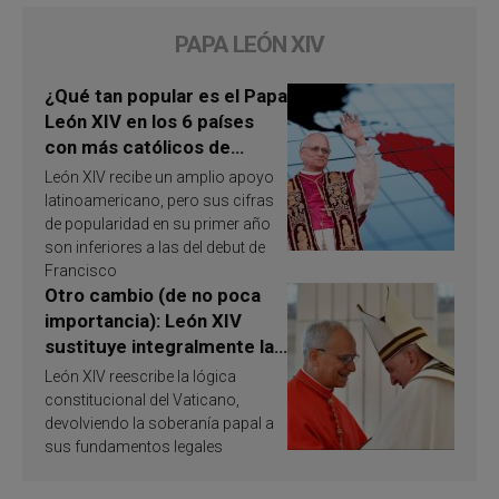
PAPA LEÓN XIV
¿Qué tan popular es el Papa
León XIV en los 6 países
con más católicos de
América Latina en 2026?
León XIV recibe un amplio apoyo
Publican resultados de
latinoamericano, pero sus cifras
investigación
de popularidad en su primer año
son inferiores a las del debut de
Francisco
Otro cambio (de no poca
importancia): León XIV
sustituye integralmente la
ley vaticana de Papa
León XIV reescribe la lógica
Francisco
constitucional del Vaticano,
devolviendo la soberanía papal a
sus fundamentos legales