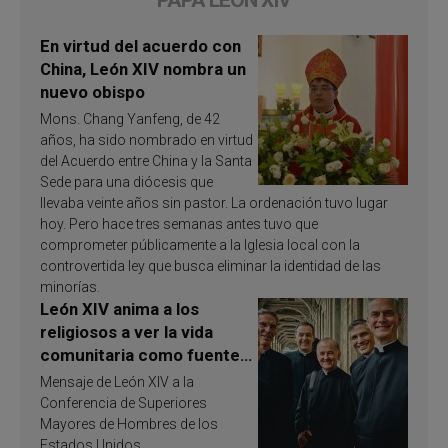
PAPA LEÓN XIV
En virtud del acuerdo con
China, León XIV nombra un
nuevo obispo
Mons. Chang Yanfeng, de 42
años, ha sido nombrado en virtud
del Acuerdo entre China y la Santa
Sede para una diócesis que
llevaba veinte años sin pastor. La ordenación tuvo lugar
hoy. Pero hace tres semanas antes tuvo que
comprometer públicamente a la Iglesia local con la
controvertida ley que busca eliminar la identidad de las
minorías.
León XIV anima a los
religiosos a ver la vida
comunitaria como fuente
de inspiración y
Mensaje de León XIV a la
santificación
Conferencia de Superiores
Mayores de Hombres de los
Estados Unidos