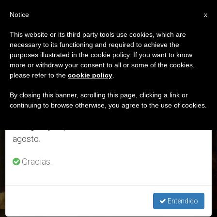
ES
Notice
×
x
Aviso importante
This website or its third party tools use cookies, which are
necessary to its functioning and required to achieve the
Del 27 de julio al 7 de agosto haremos la pausa
ETIQUETA
purposes illustrated in the cookie policy. If you want to know
anual, aprovechando que en el periodo de verano
Posts Tagged ‘San
more or withdraw your consent to all or some of the cookies,
please refer to the
cookie policy
.
se generan menos informaciones y también el
Mateo’
consumo de las mismas disminuye.
By closing this banner, scrolling this page, clicking a link or
continuing to browse otherwise, you agree to the use of cookies.
Retomamos el trabajo ordinario de las ediciones
en inglés y español de ZENIT el lunes 10 de
ÚLTIMAS NOTICIAS
agosto.
Gracias.
Entendido