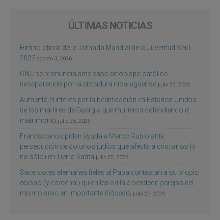
ÚLTIMAS NOTICIAS
Himno oficial de la Jornada Mundial de la Juventud Seúl
2027
agosto 3, 2026
ONU se pronuncia ante caso de obispo católico
desaparecido por la dictadura nicaragüense
julio 25, 2026
Aumenta el interés por la beatificación en Estados Unidos
de los mártires de Georgia que murieron defendiendo el
matrimonio
julio 25, 2026
Franciscanos piden ayuda a Marco Rubio ante
persecución de colonos judíos que afecta a cristianos (y
no sólo) en Tierra Santa
julio 25, 2026
Sacerdotes alemanes fieles al Papa contestan a su propio
obispo (y cardenal) quien les orilla a bendecir parejas del
mismo sexo en importante diócesis
julio 25, 2026