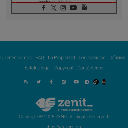
muertos en 300 días
07.08.2026
Tagle: La guerra desfigura el mundo, solo la
revelación de Dios lo transfigura
07.08.2026
Presentada la Trienal de Arte de las
Universidades Católicas: «Exercises in
Empathy»
07.08.2026
Fortunatus Nwachukwu: la comunicación
como misión al servicio del Evangelio
Quiénes somos
FAQ
La Propiedad
Los servicios
Difusión
07.08.2026
Estatus legal
Copyright
Contáctenos
SIGNIS 2026, dar voz a las religiosas en el
espacio público
07.08.2026
Lanzan un proyecto de empoderamiento
digital para mujeres líderes en África
07.08.2026
Programa oficial del Viaje Apostólico del
Papa León XIV a Francia
Copyright © 2026 ZENIT. All Rights Reserved.
https://es.zenit.org