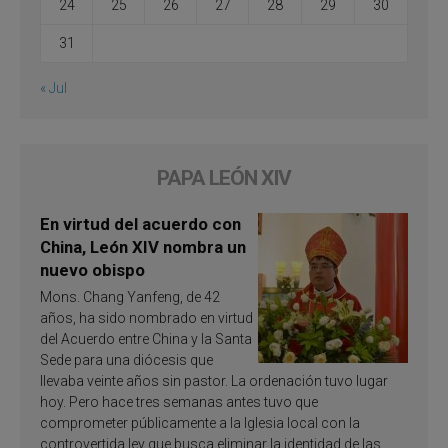
24
25
26
27
28
29
30
31
« Jul
PAPA LEÓN XIV
En virtud del acuerdo con
China, León XIV nombra un
nuevo obispo
Mons. Chang Yanfeng, de 42
años, ha sido nombrado en virtud
del Acuerdo entre China y la Santa
Sede para una diócesis que
llevaba veinte años sin pastor. La ordenación tuvo lugar
hoy. Pero hace tres semanas antes tuvo que
comprometer públicamente a la Iglesia local con la
controvertida ley que busca eliminar la identidad de las