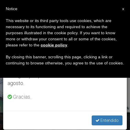
ES
Notice
×
x
Aviso importante
This website or its third party tools use cookies, which are
necessary to its functioning and required to achieve the
Del 27 de julio al 7 de agosto haremos la pausa
ETIQUETA
purposes illustrated in the cookie policy. If you want to know
anual, aprovechando que en el periodo de verano
Posts Tagged ‘Santo
more or withdraw your consent to all or some of the cookies,
please refer to the
cookie policy
.
se generan menos informaciones y también el
Nombre De María’
consumo de las mismas disminuye.
By closing this banner, scrolling this page, clicking a link or
continuing to browse otherwise, you agree to the use of cookies.
Retomamos el trabajo ordinario de las ediciones
en inglés y español de ZENIT el lunes 10 de
ÚLTIMAS NOTICIAS
agosto.
Gracias.
Santo Nombre de María: Una protección contra los peligros
Entendido