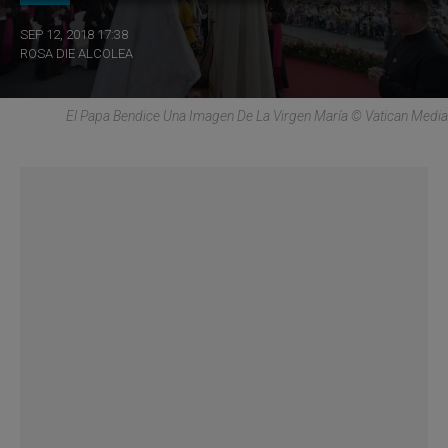
SEP 12, 2018 17:38
ROSA DIE ALCOLEA
El Papa Bendice Una Imagen De La Virgen María © Vatican Media