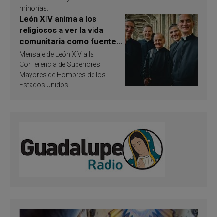
minorías.
León XIV anima a los
religiosos a ver la vida
comunitaria como fuente
de inspiración y
Mensaje de León XIV a la
santificación
Conferencia de Superiores
Mayores de Hombres de los
Estados Unidos