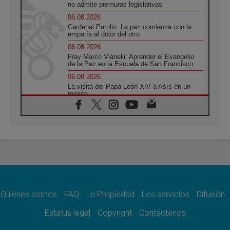
no admite premuras legislativas
06.08.2026
Cardenal Parolin: La paz comienza con la
empatía al dolor del otro
06.08.2026
Fray Marco Vianelli: Aprender el Evangelio
de la Paz en la Escuela de San Francisco
06.08.2026
La visita del Papa León XIV a Asís en un
minuto
06.08.2026
El agradecimiento de los jóvenes al Papa:
«Hoy nos sentimos Iglesia»
06.08.2026
Líbano: Reanudan los coloquios en Roma en
medio de tensiones y ataques en el sur del
país
06.08.2026
Hiroshima y Nagasaki, 81 años después.
Comienzan "Diez Días Oración por la Paz"
Quiénes somos
FAQ
La Propiedad
Los servicios
Difusión
06.08.2026
Estatus legal
Copyright
Contáctenos
Pizzaballa en Asís: los cristianos quieren
paz