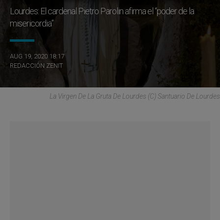
Lourdes: El cardenal Pietro Parolin afirma el “poder de la
misericordia”
AUG 19, 2020 18:17
REDACCIÓN ZENIT
La Virgen De La Gruta De Lourdes (C) Santuario De Lourdes