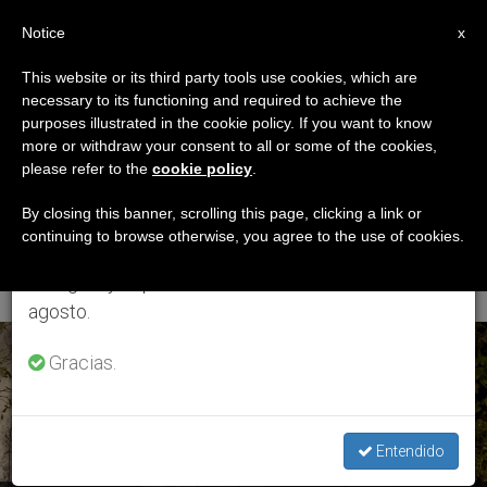
ES
Notice
×
x
Aviso importante
This website or its third party tools use cookies, which are
necessary to its functioning and required to achieve the
Del 27 de julio al 7 de agosto haremos la pausa
ETIQUETA
purposes illustrated in the cookie policy. If you want to know
anual, aprovechando que en el periodo de verano
Posts Tagged
more or withdraw your consent to all or some of the cookies,
please refer to the
cookie policy
.
se generan menos informaciones y también el
‘Santuario De La
consumo de las mismas disminuye.
By closing this banner, scrolling this page, clicking a link or
continuing to browse otherwise, you agree to the use of cookies.
Virgen De Lourdes’
Retomamos el trabajo ordinario de las ediciones
en inglés y español de ZENIT el lunes 10 de
agosto.
ÚLTIMAS NOTICIAS
Gracias.
Entendido