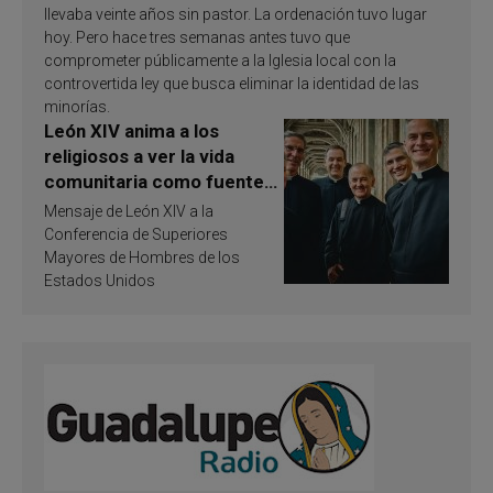
llevaba veinte años sin pastor. La ordenación tuvo lugar
hoy. Pero hace tres semanas antes tuvo que
comprometer públicamente a la Iglesia local con la
controvertida ley que busca eliminar la identidad de las
minorías.
León XIV anima a los
religiosos a ver la vida
comunitaria como fuente
de inspiración y
Mensaje de León XIV a la
santificación
Conferencia de Superiores
Mayores de Hombres de los
Estados Unidos