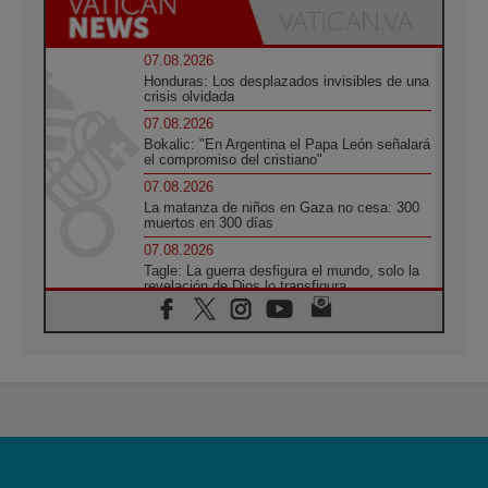
07.08.2026
Honduras: Los desplazados invisibles de una
crisis olvidada
07.08.2026
Bokalic: "En Argentina el Papa León señalará
el compromiso del cristiano"
07.08.2026
La matanza de niños en Gaza no cesa: 300
muertos en 300 días
07.08.2026
Tagle: La guerra desfigura el mundo, solo la
revelación de Dios lo transfigura
07.08.2026
Presentada la Trienal de Arte de las
Universidades Católicas: «Exercises in
Empathy»
07.08.2026
Fortunatus Nwachukwu: la comunicación
como misión al servicio del Evangelio
07.08.2026
SIGNIS 2026, dar voz a las religiosas en el