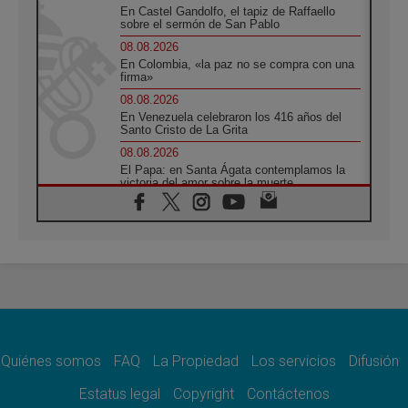
En Castel Gandolfo, el tapiz de Raffaello
sobre el sermón de San Pablo
08.08.2026
En Colombia, «la paz no se compra con una
firma»
08.08.2026
En Venezuela celebraron los 416 años del
Santo Cristo de La Grita
08.08.2026
El Papa: en Santa Ágata contemplamos la
victoria del amor sobre la muerte
08.08.2026
León XIV visitará el Santuario de la Madre
del Buen Consejo de Genazzano
07.08.2026
Filipinas: el Vicariato Apostólico de Calapán
se convierte en diócesis
07.08.2026
Honduras: Los desplazados invisibles de una
crisis olvidada
Quiénes somos
FAQ
La Propiedad
Los servicios
Difusión
07.08.2026
Bokalic: "En Argentina el Papa León señalará
Estatus legal
Copyright
Contáctenos
el compromiso del cristiano"