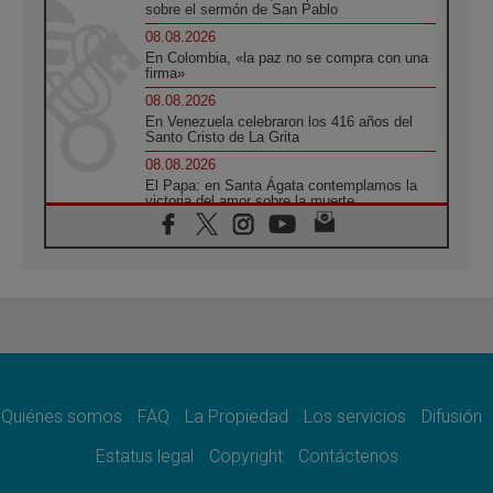
sobre el sermón de San Pablo
08.08.2026
En Colombia, «la paz no se compra con una
firma»
08.08.2026
En Venezuela celebraron los 416 años del
Santo Cristo de La Grita
08.08.2026
El Papa: en Santa Ágata contemplamos la
victoria del amor sobre la muerte
08.08.2026
León XIV visitará el Santuario de la Madre
del Buen Consejo de Genazzano
07.08.2026
Filipinas: el Vicariato Apostólico de Calapán
se convierte en diócesis
07.08.2026
Honduras: Los desplazados invisibles de una
crisis olvidada
Quiénes somos
FAQ
La Propiedad
Los servicios
Difusión
07.08.2026
Bokalic: "En Argentina el Papa León señalará
Estatus legal
Copyright
Contáctenos
el compromiso del cristiano"
07.08.2026