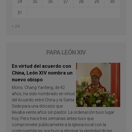
24
25
26
27
28
29
30
31
« Jul
PAPA LEÓN XIV
En virtud del acuerdo con
China, León XIV nombra un
nuevo obispo
Mons. Chang Yanfeng, de 42
años, ha sido nombrado en virtud
del Acuerdo entre China y la Santa
Sede para una diócesis que
llevaba veinte años sin pastor. La ordenación tuvo lugar
hoy. Pero hace tres semanas antes tuvo que
comprometer públicamente a la Iglesia local con la
controvertida ley que busca eliminar la identidad de las