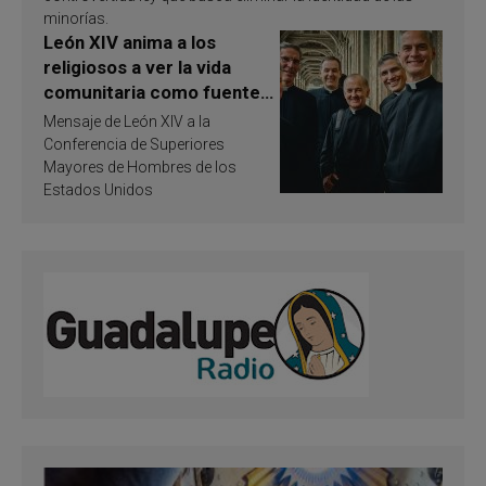
minorías.
León XIV anima a los
religiosos a ver la vida
comunitaria como fuente
de inspiración y
Mensaje de León XIV a la
santificación
Conferencia de Superiores
Mayores de Hombres de los
Estados Unidos