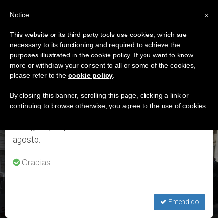
ES
Notice
×
x
Aviso importante
This website or its third party tools use cookies, which are
necessary to its functioning and required to achieve the
Del 27 de julio al 7 de agosto haremos la pausa
ETIQUETA
purposes illustrated in the cookie policy. If you want to know
anual, aprovechando que en el periodo de verano
Posts Tagged ‘sentido
more or withdraw your consent to all or some of the cookies,
please refer to the
cookie policy
.
se generan menos informaciones y también el
Misioner’
consumo de las mismas disminuye.
By closing this banner, scrolling this page, clicking a link or
continuing to browse otherwise, you agree to the use of cookies.
Retomamos el trabajo ordinario de las ediciones
en inglés y español de ZENIT el lunes 10 de
ÚLTIMAS NOTICIAS
agosto.
Gracias.
Mes Misionero Extraordinario: “Ser testigos de Cristo y
seguidores de los misioneros”
Entendido