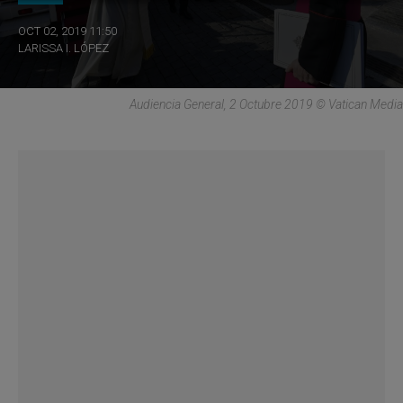
OCT 02, 2019 11:50
LARISSA I. LÓPEZ
Audiencia General, 2 Octubre 2019 © Vatican Media