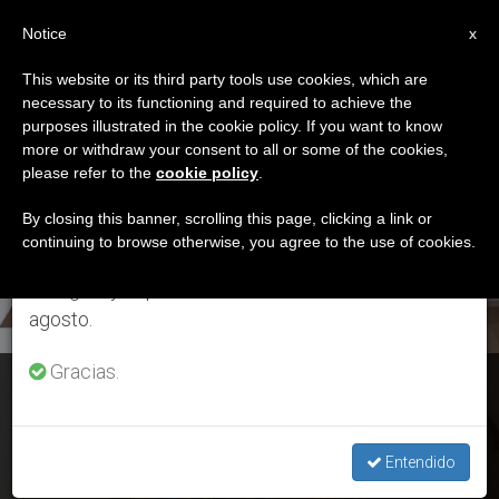
ES
Notice
×
x
Aviso importante
This website or its third party tools use cookies, which are
necessary to its functioning and required to achieve the
Del 27 de julio al 7 de agosto haremos la pausa
ETIQUETA
purposes illustrated in the cookie policy. If you want to know
anual, aprovechando que en el periodo de verano
Posts Tagged ‘ser
more or withdraw your consent to all or some of the cookies,
please refer to the
cookie policy
.
se generan menos informaciones y también el
Perdonados’
consumo de las mismas disminuye.
By closing this banner, scrolling this page, clicking a link or
continuing to browse otherwise, you agree to the use of cookies.
Retomamos el trabajo ordinario de las ediciones
en inglés y español de ZENIT el lunes 10 de
ÚLTIMAS NOTICIAS
agosto.
Gracias.
Santa Marta: El Papa reza por los ancianos que sufren
soledad y miedo
Entendido
MAR 17, 2020 12:28