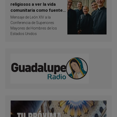
religiosos a ver la vida
comunitaria como fuente
de inspiración y
Mensaje de León XIV a la
santificación
Conferencia de Superiores
Mayores de Hombres de los
Estados Unidos