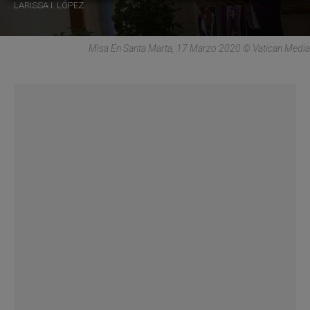
LARISSA I. LÓPEZ
Misa En Santa Marta, 17 Marzo 2020 © Vatican Media