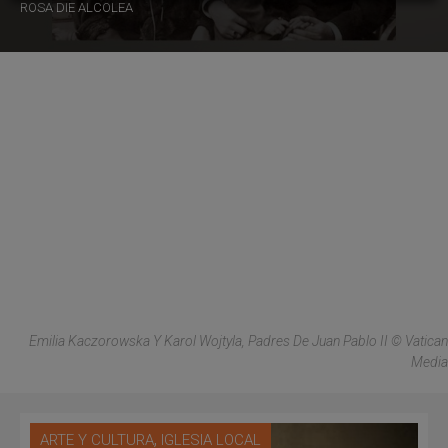
ROSA DIE ALCOLEA
Emilia Kaczorowska Y Karol Wojtyla, Padres De Juan Pablo II © Vatican
Media
,
ARTE Y CULTURA
IGLESIA LOCAL