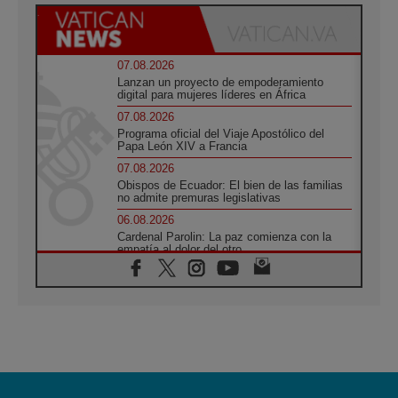
07.08.2026
Lanzan un proyecto de empoderamiento
digital para mujeres líderes en África
07.08.2026
Programa oficial del Viaje Apostólico del
Papa León XIV a Francia
07.08.2026
Obispos de Ecuador: El bien de las familias
no admite premuras legislativas
06.08.2026
Cardenal Parolin: La paz comienza con la
empatía al dolor del otro
06.08.2026
Fray Marco Vianelli: Aprender el Evangelio
de la Paz en la Escuela de San Francisco
06.08.2026
La visita del Papa León XIV a Asís en un
minuto
06.08.2026
El agradecimiento de los jóvenes al Papa: