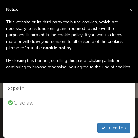
ES
Notice
×
x
Aviso importante
This website or its third party tools use cookies, which are
necessary to its functioning and required to achieve the
Del 27 de julio al 7 de agosto haremos la pausa
ETIQUETA
purposes illustrated in the cookie policy. If you want to know
anual, aprovechando que en el periodo de verano
Posts Tagged ‘siervo
more or withdraw your consent to all or some of the cookies,
please refer to the
cookie policy
.
se generan menos informaciones y también el
De Dios’
consumo de las mismas disminuye.
By closing this banner, scrolling this page, clicking a link or
continuing to browse otherwise, you agree to the use of cookies.
Retomamos el trabajo ordinario de las ediciones
en inglés y español de ZENIT el lunes 10 de
ÚLTIMAS NOTICIAS
agosto.
Gracias.
Comienza el proceso de beatificación de los padres de
Juan Pablo II
Entendido
MAY 07, 2020 18:35