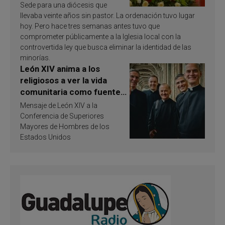
Sede para una diócesis que
llevaba veinte años sin pastor. La ordenación tuvo lugar
hoy. Pero hace tres semanas antes tuvo que
comprometer públicamente a la Iglesia local con la
controvertida ley que busca eliminar la identidad de las
minorías.
León XIV anima a los
religiosos a ver la vida
comunitaria como fuente
de inspiración y
Mensaje de León XIV a la
santificación
Conferencia de Superiores
Mayores de Hombres de los
Estados Unidos