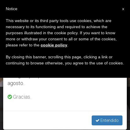
ES
Notice
×
x
Aviso importante
This website or its third party tools use cookies, which are
necessary to its functioning and required to achieve the
Del 27 de julio al 7 de agosto haremos la pausa
ETIQUETA
purposes illustrated in the cookie policy. If you want to know
anual, aprovechando que en el periodo de verano
Posts Tagged ‘Trèbes’
more or withdraw your consent to all or some of the cookies,
please refer to the
cookie policy
.
se generan menos informaciones y también el
consumo de las mismas disminuye.
By closing this banner, scrolling this page, clicking a link or
continuing to browse otherwise, you agree to the use of cookies.
ÚLTIMAS NOTICIAS
Retomamos el trabajo ordinario de las ediciones
en inglés y español de ZENIT el lunes 10 de
agosto.
Francia: El Papa condena los "actos de violencia ciega" de
Gracias.
Carcasona y Trèbes
Entendido
MAR 26, 2018 20:42
ROSA DIE ALCOLEA