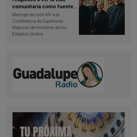
comunitaria como fuente
de inspiración y
Mensaje de León XIV a la
santificación
Conferencia de Superiores
Mayores de Hombres de los
Estados Unidos