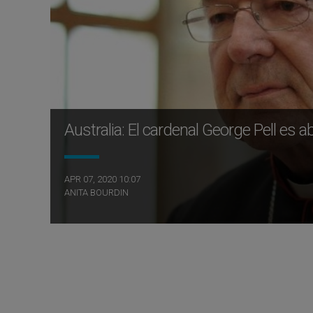
Australia: El cardenal George Pell es 
APR 07, 2020 10:07
ANITA BOURDIN