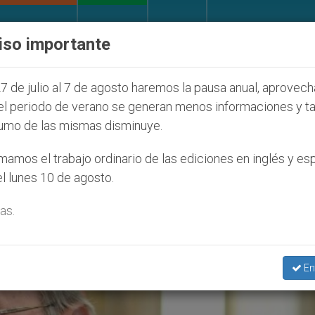
IGLESIA Y MUNDO
DOCUMENTOS
DONATIVOS
iso importante
 la Juventud Seúl 2027
ONU se pronuncia ante 
7 de julio al 7 de agosto haremos la pausa anual, aprovec
el periodo de verano se generan menos informaciones y t
umo de las mismas disminuye.
unal Superior’
amos el trabajo ordinario de las ediciones en inglés y es
l lunes 10 de agosto.
as.
En