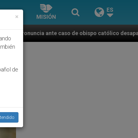
ES
×
MISIÓN
caso de obispo católico desaparecido por la dictadur
hando
ambién
pañol de
tendido