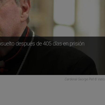
absuelto después de 405 días en prisión
Cardenal George Pell © Vati