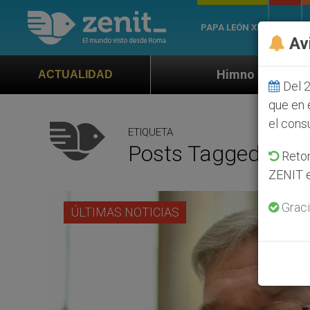
PAPA LEÓN XIV
ROMA
Av
Himno oficial de la Jornada Mundial de
ACTUALIDAD
Del 2
que en 
el cons
ETIQUETA
Posts Tagged ‘Trib
Retom
ZENIT e
Graci
ÚLTIMAS NOTICIAS