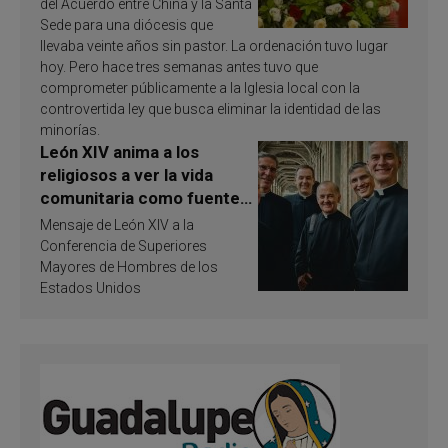
del Acuerdo entre China y la Santa
Sede para una diócesis que
llevaba veinte años sin pastor. La ordenación tuvo lugar
hoy. Pero hace tres semanas antes tuvo que
comprometer públicamente a la Iglesia local con la
controvertida ley que busca eliminar la identidad de las
minorías.
León XIV anima a los
religiosos a ver la vida
comunitaria como fuente
de inspiración y
Mensaje de León XIV a la
santificación
Conferencia de Superiores
Mayores de Hombres de los
Estados Unidos