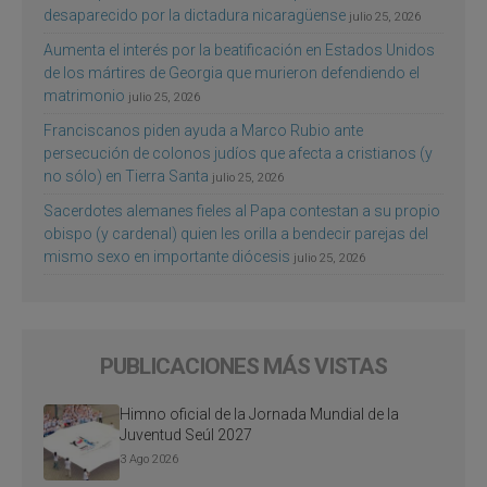
desaparecido por la dictadura nicaragüense
julio 25, 2026
Aumenta el interés por la beatificación en Estados Unidos
de los mártires de Georgia que murieron defendiendo el
matrimonio
julio 25, 2026
Franciscanos piden ayuda a Marco Rubio ante
persecución de colonos judíos que afecta a cristianos (y
no sólo) en Tierra Santa
julio 25, 2026
Sacerdotes alemanes fieles al Papa contestan a su propio
obispo (y cardenal) quien les orilla a bendecir parejas del
mismo sexo en importante diócesis
julio 25, 2026
PUBLICACIONES MÁS VISTAS
Himno oficial de la Jornada Mundial de la
Juventud Seúl 2027
3 Ago 2026