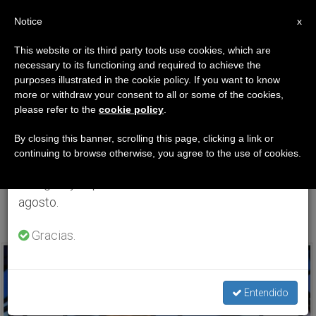
ES
Notice
×
x
Aviso importante
This website or its third party tools use cookies, which are
necessary to its functioning and required to achieve the
Del 27 de julio al 7 de agosto haremos la pausa
ETIQUETA
purposes illustrated in the cookie policy. If you want to know
anual, aprovechando que en el periodo de verano
Posts Tagged
more or withdraw your consent to all or some of the cookies,
please refer to the
cookie policy
.
se generan menos informaciones y también el
‘Trigésimo Terce
consumo de las mismas disminuye.
By closing this banner, scrolling this page, clicking a link or
continuing to browse otherwise, you agree to the use of cookies.
Domingo Del Tiempo
Retomamos el trabajo ordinario de las ediciones
en inglés y español de ZENIT el lunes 10 de
Común’
agosto.
Gracias.
ÚLTIMAS NOTICIAS
Entendido