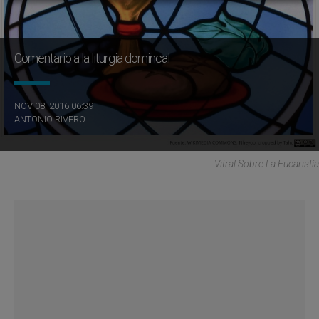
Comentario a la liturgia domincal
NOV 08, 2016 06:39
ANTONIO RIVERO
Vitral Sobre La Eucaristía