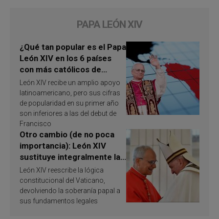
PAPA LEÓN XIV
¿Qué tan popular es el Papa
León XIV en los 6 países
con más católicos de
América Latina en 2026?
León XIV recibe un amplio apoyo
Publican resultados de
latinoamericano, pero sus cifras
investigación
de popularidad en su primer año
son inferiores a las del debut de
Francisco
Otro cambio (de no poca
importancia): León XIV
sustituye integralmente la
ley vaticana de Papa
León XIV reescribe la lógica
Francisco
constitucional del Vaticano,
devolviendo la soberanía papal a
sus fundamentos legales