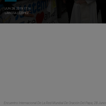
JUN 28, 2019 17:16
LARISSA I. LÓPEZ
Encuentro Internacional De La Red Mundial De Oración Del Papa, 28 Junio