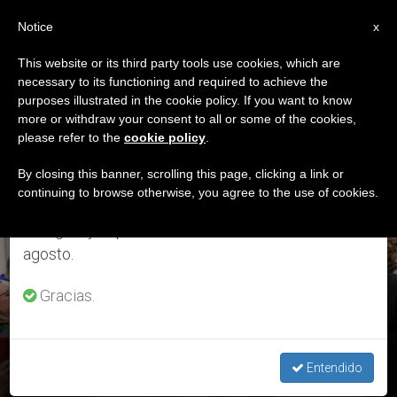
ES
Notice
×
x
Aviso importante
This website or its third party tools use cookies, which are
necessary to its functioning and required to achieve the
Del 27 de julio al 7 de agosto haremos la pausa
ETIQUETA
purposes illustrated in the cookie policy. If you want to know
anual, aprovechando que en el periodo de verano
Posts Tagged
more or withdraw your consent to all or some of the cookies,
please refer to the
cookie policy
.
se generan menos informaciones y también el
‘uruguay’
consumo de las mismas disminuye.
By closing this banner, scrolling this page, clicking a link or
continuing to browse otherwise, you agree to the use of cookies.
Retomamos el trabajo ordinario de las ediciones
en inglés y español de ZENIT el lunes 10 de
ÚLTIMAS NOTICIAS
agosto.
Gracias.
La oración, “corazón de la misión de la iglesia” – Red Mundial
de Oración del Papa
Entendido