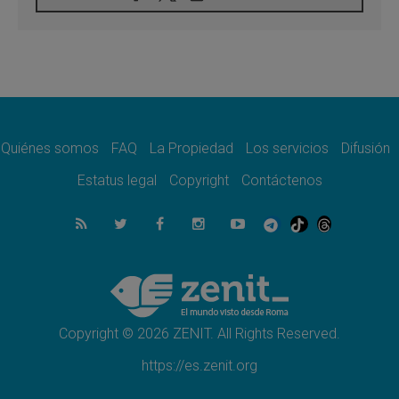
En Colombia, «la paz no se compra con una
firma»
08.08.2026
En Venezuela celebraron los 416 años del
Santo Cristo de La Grita
08.08.2026
El Papa: en Santa Ágata contemplamos la
victoria del amor sobre la muerte
Quiénes somos
FAQ
La Propiedad
Los servicios
Difusión
08.08.2026
León XIV visitará el Santuario de la Madre
Estatus legal
Copyright
Contáctenos
del Buen Consejo de Genazzano
07.08.2026
Filipinas: el Vicariato Apostólico de Calapán
se convierte en diócesis
07.08.2026
Honduras: Los desplazados invisibles de una
crisis olvidada
Copyright © 2026 ZENIT. All Rights Reserved.
https://es.zenit.org