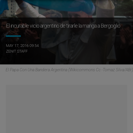
El incurable vicio argentino de tirarle la manga a Bergoglio
MAY 17, 2016 09:54
ZENIT STAFF
El Papa Con Una Bandera Argentina (Wikicommons Cc -Tomaz Silva/ABr)