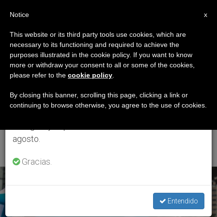
ES
Notice
×
x
Aviso importante
This website or its third party tools use cookies, which are
necessary to its functioning and required to achieve the
Del 27 de julio al 7 de agosto haremos la pausa
ETIQUETA
purposes illustrated in the cookie policy. If you want to know
anual, aprovechando que en el periodo de verano
Posts Tagged ‘uso Del
more or withdraw your consent to all or some of the cookies,
please refer to the
cookie policy
.
se generan menos informaciones y también el
Nombre Del Papa
consumo de las mismas disminuye.
By closing this banner, scrolling this page, clicking a link or
continuing to browse otherwise, you agree to the use of cookies.
Francisco En
Retomamos el trabajo ordinario de las ediciones
en inglés y español de ZENIT el lunes 10 de
Argentina’
agosto.
Gracias.
ÚLTIMAS NOTICIAS
Entendido