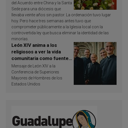
del Acuerdo entre China y la Santa
Sede para una diócesis que
llevaba veinte años sin pastor. La ordenación tuvo lugar
hoy. Pero hace tres semanas antes tuvo que
comprometer públicamente a la Iglesia local con la
controvertida ley que busca eliminar la identidad de las
minorías.
León XIV anima a los
religiosos a ver la vida
comunitaria como fuente
de inspiración y
Mensaje de León XIV a la
santificación
Conferencia de Superiores
Mayores de Hombres de los
Estados Unidos