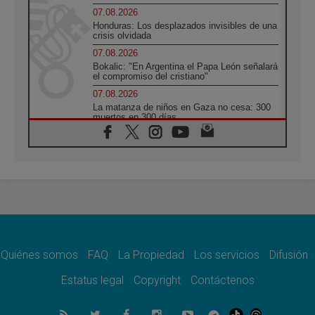
07.08.2026
Honduras: Los desplazados invisibles de una
crisis olvidada
07.08.2026
Bokalic: "En Argentina el Papa León señalará
el compromiso del cristiano"
07.08.2026
La matanza de niños en Gaza no cesa: 300
muertos en 300 días
07.08.2026
Tagle: La guerra desfigura el mundo, solo la
revelación de Dios lo transfigura
07.08.2026
Presentada la Trienal de Arte de las
Universidades Católicas: «Exercises in
Empathy»
07.08.2026
Fortunatus Nwachukwu: la comunicación
como misión al servicio del Evangelio
Quiénes somos
FAQ
La Propiedad
Los servicios
Difusión
07.08.2026
Estatus legal
Copyright
Contáctenos
SIGNIS 2026, dar voz a las religiosas en el
espacio público
07.08.2026