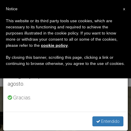
ES
Notice
×
x
Aviso importante
This website or its third party tools use cookies, which are
necessary to its functioning and required to achieve the
Del 27 de julio al 7 de agosto haremos la pausa
ETIQUETA
purposes illustrated in the cookie policy. If you want to know
anual, aprovechando que en el periodo de verano
Posts Tagged ‘V
more or withdraw your consent to all or some of the cookies,
please refer to the
cookie policy
.
se generan menos informaciones y también el
Congreso Eucarístico
consumo de las mismas disminuye.
By closing this banner, scrolling this page, clicking a link or
continuing to browse otherwise, you agree to the use of cookies.
Nacional’
Retomamos el trabajo ordinario de las ediciones
en inglés y español de ZENIT el lunes 10 de
agosto.
ÚLTIMAS NOTICIAS
Gracias.
Entendido