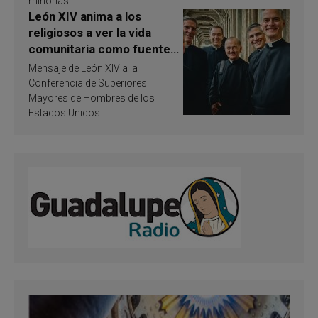
minorías.
León XIV anima a los
religiosos a ver la vida
comunitaria como fuente
de inspiración y
Mensaje de León XIV a la
santificación
Conferencia de Superiores
Mayores de Hombres de los
Estados Unidos