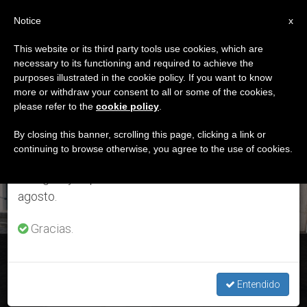
ES
Notice
×
x
Aviso importante
This website or its third party tools use cookies, which are
necessary to its functioning and required to achieve the
Del 27 de julio al 7 de agosto haremos la pausa
ETIQUETA
purposes illustrated in the cookie policy. If you want to know
anual, aprovechando que en el periodo de verano
Posts Tagged ‘vespa’
more or withdraw your consent to all or some of the cookies,
please refer to the
cookie policy
.
se generan menos informaciones y también el
consumo de las mismas disminuye.
By closing this banner, scrolling this page, clicking a link or
continuing to browse otherwise, you agree to the use of cookies.
ÚLTIMAS NOTICIAS
Retomamos el trabajo ordinario de las ediciones
en inglés y español de ZENIT el lunes 10 de
agosto.
Gracias.
Ángelus: Una 'vespa' para los pobres del Papa
Entendido
SEP 03, 2018 12:05