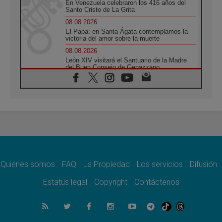
En Venezuela celebraron los 416 años del
Santo Cristo de La Grita
08.08.2026
El Papa: en Santa Ágata contemplamos la
victoria del amor sobre la muerte
08.08.2026
León XIV visitará el Santuario de la Madre
del Buen Consejo de Genazzano
07.08.2026
Filipinas: el Vicariato Apostólico de Calapán
se convierte en diócesis
07.08.2026
Honduras: Los desplazados invisibles de una
crisis olvidada
07.08.2026
Bokalic: "En Argentina el Papa León señalará
el compromiso del cristiano"
Quiénes somos
FAQ
La Propiedad
Los servicios
Difusión
07.08.2026
La matanza de niños en Gaza no cesa: 300
Estatus legal
Copyright
Contáctenos
muertos en 300 días
07.08.2026
Tagle: La guerra desfigura el mundo, solo la
revelación de Dios lo transfigura