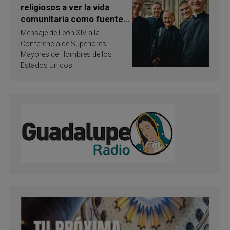
religiosos a ver la vida
comunitaria como fuente
de inspiración y
Mensaje de León XIV a la
santificación
Conferencia de Superiores
Mayores de Hombres de los
Estados Unidos