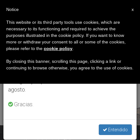
ES
Notice
×
x
Aviso importante
This website or its third party tools use cookies, which are
necessary to its functioning and required to achieve the
Del 27 de julio al 7 de agosto haremos la pausa
ETIQUETA
purposes illustrated in the cookie policy. If you want to know
anual, aprovechando que en el periodo de verano
Posts Tagged ‘viaje
more or withdraw your consent to all or some of the cookies,
please refer to the
cookie policy
.
se generan menos informaciones y también el
Del Papa A Chile’
consumo de las mismas disminuye.
By closing this banner, scrolling this page, clicking a link or
continuing to browse otherwise, you agree to the use of cookies.
Retomamos el trabajo ordinario de las ediciones
en inglés y español de ZENIT el lunes 10 de
ÚLTIMAS NOTICIAS
agosto.
Gracias.
Entendido
Juan Carlos Cruz, figura clave para emprender el camino de