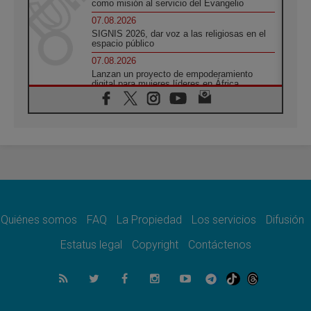
como misión al servicio del Evangelio
07.08.2026
SIGNIS 2026, dar voz a las religiosas en el
espacio público
07.08.2026
Lanzan un proyecto de empoderamiento
digital para mujeres líderes en África
07.08.2026
Programa oficial del Viaje Apostólico del
Papa León XIV a Francia
07.08.2026
Obispos de Ecuador: El bien de las familias
no admite premuras legislativas
06.08.2026
Cardenal Parolin: La paz comienza con la
empatía al dolor del otro
Quiénes somos
FAQ
La Propiedad
Los servicios
Difusión
06.08.2026
Fray Marco Vianelli: Aprender el Evangelio
Estatus legal
Copyright
Contáctenos
de la Paz en la Escuela de San Francisco
06.08.2026
La visita del Papa León XIV a Asís en un
minuto
06.08.2026