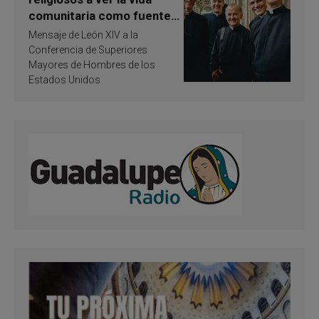
comunitaria como fuente
de inspiración y
Mensaje de León XIV a la
santificación
Conferencia de Superiores
Mayores de Hombres de los
Estados Unidos