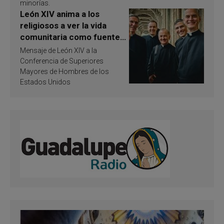
minorías.
León XIV anima a los
religiosos a ver la vida
comunitaria como fuente
de inspiración y
Mensaje de León XIV a la
santificación
Conferencia de Superiores
Mayores de Hombres de los
Estados Unidos