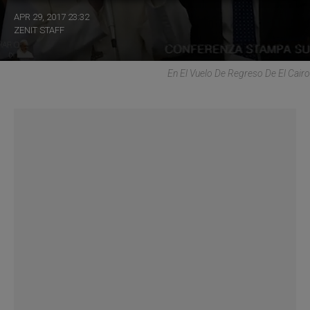
APR 29, 2017 23:32
ZENIT STAFF
En El Vuelo De Regreso De El Cairo