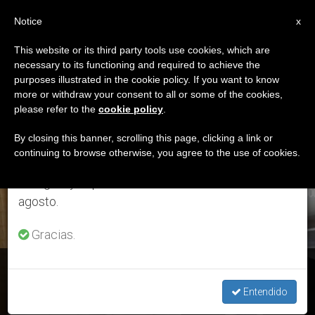
ES
Notice
×
x
Aviso importante
This website or its third party tools use cookies, which are
necessary to its functioning and required to achieve the
Del 27 de julio al 7 de agosto haremos la pausa
ETIQUETA
purposes illustrated in the cookie policy. If you want to know
anual, aprovechando que en el periodo de verano
Posts Tagged ‘viaje
more or withdraw your consent to all or some of the cookies,
please refer to the
cookie policy
.
se generan menos informaciones y también el
Regreso’
consumo de las mismas disminuye.
By closing this banner, scrolling this page, clicking a link or
continuing to browse otherwise, you agree to the use of cookies.
Retomamos el trabajo ordinario de las ediciones
en inglés y español de ZENIT el lunes 10 de
ÚLTIMAS NOTICIAS
agosto.
Gracias.
El Papa al regreso de Egipto pide se negocie en el caso de
Corea
Entendido