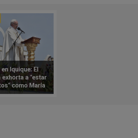
 en Iquique: El
 exhorta a "estar
tos" como María
aná