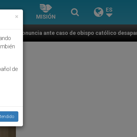
ES
×
MISIÓN
 de obispo católico desaparecido por la dictadura ni
hando
ambién
pañol de
tendido