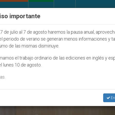
IGLESIA Y MUNDO
DOCUMENTOS
DONATIVOS
iso importante
Juventud Seúl 2027
ONU se pronuncia ante caso
7 de julio al 7 de agosto haremos la pausa anual, aprovec
el periodo de verano se generan menos informaciones y t
umo de las mismas disminuye.
’
amos el trabajo ordinario de las ediciones en inglés y es
l lunes 10 de agosto.
as.
En