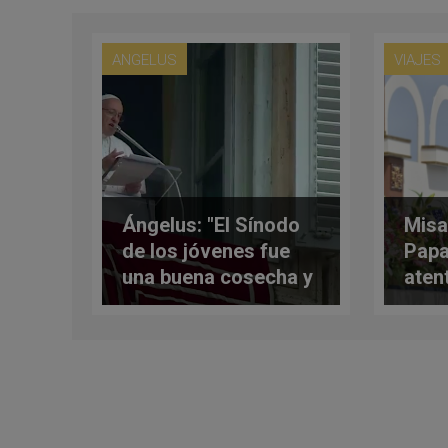
ANGELUS
VIAJES
Ángelus: "El Sínodo
Misa
de los jóvenes fue
Papa
una buena cosecha y
aten
promete un buen
en C
vino"