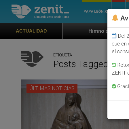
PAPA LEÓN XIV
ROMA
Av
Himno oficial de la Jornada Mundial de la 
ACTUALIDAD
Del 2
que en 
el cons
ETIQUETA
Posts Tagged ‘vino
Retom
ZENIT e
Graci
ÚLTIMAS NOTICIAS