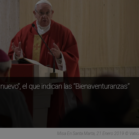
 nuevo”, el que indican las “Bienaventuranzas”
Misa En Santa Marta, 21 Enero 2019 © Vati