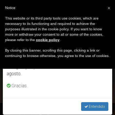
ES
Notice
×
x
Aviso importante
This website or its third party tools use cookies, which are
necessary to its functioning and required to achieve the
Del 27 de julio al 7 de agosto haremos la pausa
ETIQUETA
purposes illustrated in the cookie policy. If you want to know
anual, aprovechando que en el periodo de verano
Posts Tagged ‘visión
more or withdraw your consent to all or some of the cookies,
please refer to the
cookie policy
.
se generan menos informaciones y también el
Antropológica’
consumo de las mismas disminuye.
By closing this banner, scrolling this page, clicking a link or
continuing to browse otherwise, you agree to the use of cookies.
Retomamos el trabajo ordinario de las ediciones
en inglés y español de ZENIT el lunes 10 de
ÚLTIMAS NOTICIAS
agosto.
Gracias.
Entendido
Pontificia Comisión Bíblica: ‘¿Quién es el hombre?’, visión