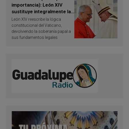
importancia): León XIV
sustituye integralmente la
ley vaticana de Papa
León XIV reescribe la lógica
Francisco
constitucional del Vaticano,
devolviendo la soberanía papal a
sus fundamentos legales