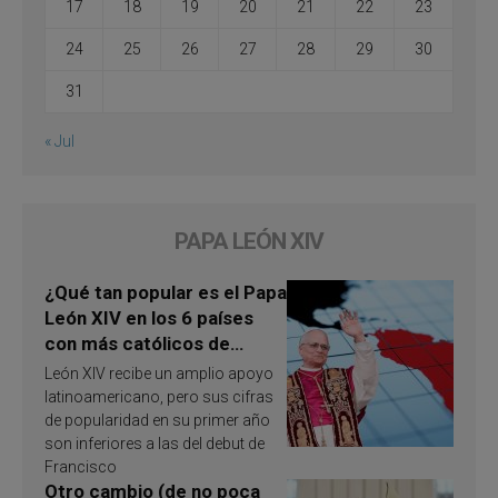
17
18
19
20
21
22
23
24
25
26
27
28
29
30
31
« Jul
PAPA LEÓN XIV
¿Qué tan popular es el Papa
León XIV en los 6 países
con más católicos de
América Latina en 2026?
León XIV recibe un amplio apoyo
Publican resultados de
latinoamericano, pero sus cifras
investigación
de popularidad en su primer año
son inferiores a las del debut de
Francisco
Otro cambio (de no poca