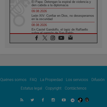
El Papa: Detengan la espiral de violencia y
den cabida a la diplomacia
09.08.2026
León XIV: Confiar en Dios, no desesperarnos
en la oscuridad
08.08.2026
En Castel Gandolfo, el tapiz de Raffaello
sobre el sermón de San Pablo
08.08.2026
En Colombia, «la paz no se compra con una
firma»
08.08.2026
En Venezuela celebraron los 416 años del
Santo Cristo de La Grita
08.08.2026
El Papa: en Santa Ágata contemplamos la
victoria del amor sobre la muerte
Quiénes somos
FAQ
La Propiedad
Los servicios
Difusión
08.08.2026
León XIV visitará el Santuario de la Madre
Estatus legal
Copyright
Contáctenos
del Buen Consejo de Genazzano
07.08.2026
Filipinas: el Vicariato Apostólico de Calapán
se convierte en diócesis