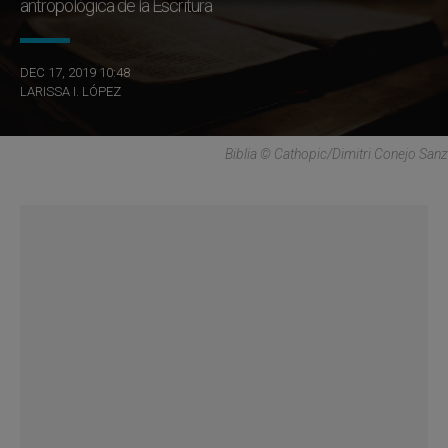
antropológica de la Escritura
DEC 17, 2019 10:48
LARISSA I. LÓPEZ
Biblia © Cathopic/Dimitri Conejo Sanz