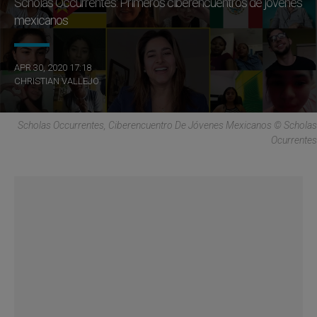
Scholas Occurrentes: Primeros ciberencuentros de jóvenes
mexicanos
APR 30, 2020 17:18
CHRISTIAN VALLEJO
Scholas Occurrentes, Ciberencuentro De Jóvenes Mexicanos © Scholas
Ocurrentes