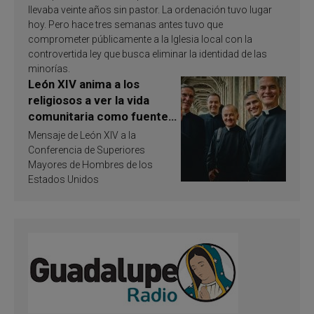
llevaba veinte años sin pastor. La ordenación tuvo lugar
hoy. Pero hace tres semanas antes tuvo que
comprometer públicamente a la Iglesia local con la
controvertida ley que busca eliminar la identidad de las
minorías.
León XIV anima a los
religiosos a ver la vida
comunitaria como fuente
de inspiración y
Mensaje de León XIV a la
santificación
Conferencia de Superiores
Mayores de Hombres de los
Estados Unidos