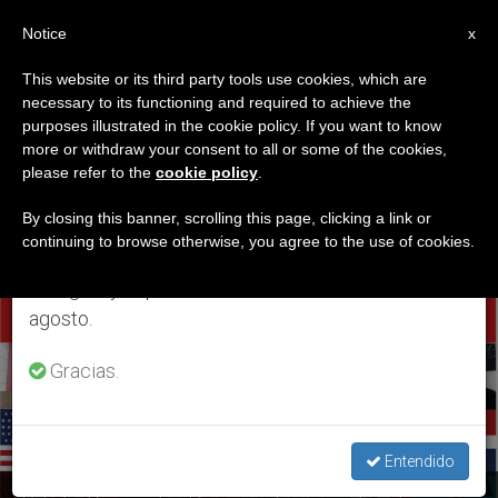
ES
Notice
×
x
Aviso importante
This website or its third party tools use cookies, which are
necessary to its functioning and required to achieve the
Del 27 de julio al 7 de agosto haremos la pausa
ETIQUETA
purposes illustrated in the cookie policy. If you want to know
anual, aprovechando que en el periodo de verano
Posts Tagged
more or withdraw your consent to all or some of the cookies,
please refer to the
cookie policy
.
se generan menos informaciones y también el
‘vivencias’
consumo de las mismas disminuye.
By closing this banner, scrolling this page, clicking a link or
continuing to browse otherwise, you agree to the use of cookies.
Retomamos el trabajo ordinario de las ediciones
en inglés y español de ZENIT el lunes 10 de
ÚLTIMAS NOTICIAS
agosto.
Gracias.
Entendido