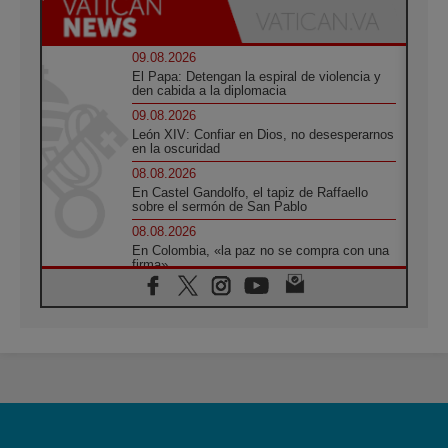
09.08.2026
El Papa: Detengan la espiral de violencia y
den cabida a la diplomacia
09.08.2026
León XIV: Confiar en Dios, no desesperarnos
en la oscuridad
08.08.2026
En Castel Gandolfo, el tapiz de Raffaello
sobre el sermón de San Pablo
08.08.2026
En Colombia, «la paz no se compra con una
firma»
08.08.2026
En Venezuela celebraron los 416 años del
Santo Cristo de La Grita
08.08.2026
El Papa: en Santa Ágata contemplamos la
victoria del amor sobre la muerte
08.08.2026
León XIV visitará el Santuario de la Madre
del Buen Consejo de Genazzano