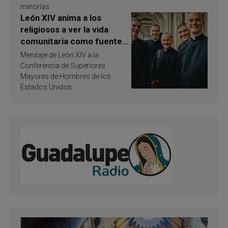
minorías.
León XIV anima a los
religiosos a ver la vida
comunitaria como fuente
de inspiración y
Mensaje de León XIV a la
santificación
Conferencia de Superiores
Mayores de Hombres de los
Estados Unidos