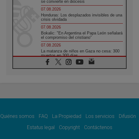
se convierte en diócesis
07.08.2026
Honduras: Los desplazados invisibles de una
crisis olvidada
07.08.2026
Bokalic: "En Argentina el Papa León señalará
el compromiso del cristiano"
07.08.2026
La matanza de niños en Gaza no cesa: 300
muertos en 300 días
07.08.2026
Tagle: La guerra desfigura el mundo, solo la
revelación de Dios lo transfigura
07.08.2026
Presentada la Trienal de Arte de las
Universidades Católicas: «Exercises in
Empathy»
07.08.2026
Fortunatus Nwachukwu: la comunicación
como misión al servicio del Evangelio
Quiénes somos
FAQ
La Propiedad
Los servicios
Difusión
07.08.2026
Estatus legal
Copyright
Contáctenos
SIGNIS 2026, dar voz a las religiosas en el
espacio público