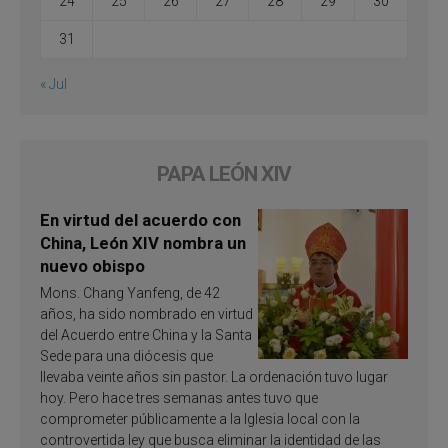
24
25
26
27
28
29
30
31
« Jul
PAPA LEÓN XIV
En virtud del acuerdo con
China, León XIV nombra un
nuevo obispo
Mons. Chang Yanfeng, de 42
años, ha sido nombrado en virtud
del Acuerdo entre China y la Santa
Sede para una diócesis que
llevaba veinte años sin pastor. La ordenación tuvo lugar
hoy. Pero hace tres semanas antes tuvo que
comprometer públicamente a la Iglesia local con la
controvertida ley que busca eliminar la identidad de las