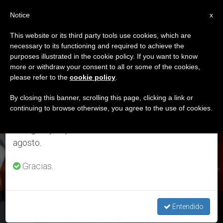
ES
Notice
×
x
Aviso importante
This website or its third party tools use cookies, which are
necessary to its functioning and required to achieve the
Del 27 de julio al 7 de agosto haremos la pausa
ETIQUETA
purposes illustrated in the cookie policy. If you want to know
anual, aprovechando que en el periodo de verano
Posts Tagged
more or withdraw your consent to all or some of the cookies,
please refer to the
cookie policy
.
se generan menos informaciones y también el
‘vocación Personal’
consumo de las mismas disminuye.
By closing this banner, scrolling this page, clicking a link or
continuing to browse otherwise, you agree to the use of cookies.
Retomamos el trabajo ordinario de las ediciones
en inglés y español de ZENIT el lunes 10 de
ÚLTIMAS NOTICIAS
agosto.
Gracias.
Teología para Millennials: “¿Tiene futuro el celibato?”
Entendido