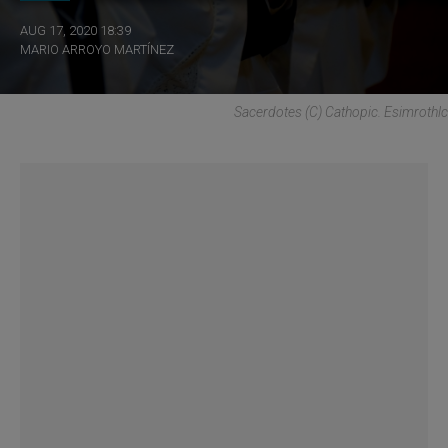
AUG 17, 2020 18:39
MARIO ARROYO MARTÍNEZ
Sacerdotes (C) Cathopic. Esimrothlc