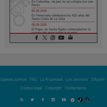
En Colombia, «la paz no se compra con una
firma»
08.08.2026
En Venezuela celebraron los 416 años del
Santo Cristo de La Grita
08.08.2026
El Papa: en Santa Ágata contemplamos la
victoria del amor sobre la muerte
08.08.2026
León XIV visitará el Santuario de la Madre
del Buen Consejo de Genazzano
07.08.2026
Filipinas: el Vicariato Apostólico de Calapán
se convierte en diócesis
07.08.2026
Honduras: Los desplazados invisibles de una
crisis olvidada
Quiénes somos
FAQ
La Propiedad
Los servicios
Difusión
07.08.2026
Bokalic: "En Argentina el Papa León señalará
Estatus legal
Copyright
Contáctenos
el compromiso del cristiano"
07.08.2026
La matanza de niños en Gaza no cesa: 300
muertos en 300 días