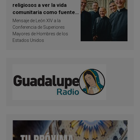
religiosos a ver la vida
comunitaria como fuente
de inspiración y
Mensaje de León XIV a la
santificación
Conferencia de Superiores
Mayores de Hombres de los
Estados Unidos