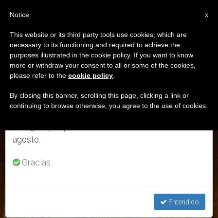
ES
Notice
×
x
Aviso importante
This website or its third party tools use cookies, which are
necessary to its functioning and required to achieve the
Del 27 de julio al 7 de agosto haremos la pausa
ETIQUETA
purposes illustrated in the cookie policy. If you want to know
anual, aprovechando que en el periodo de verano
Posts Tagged
more or withdraw your consent to all or some of the cookies,
please refer to the
cookie policy
.
se generan menos informaciones y también el
‘zaragoza’
consumo de las mismas disminuye.
By closing this banner, scrolling this page, clicking a link or
continuing to browse otherwise, you agree to the use of cookies.
Retomamos el trabajo ordinario de las ediciones
en inglés y español de ZENIT el lunes 10 de
ÚLTIMAS NOTICIAS
agosto.
Gracias.
Entendido