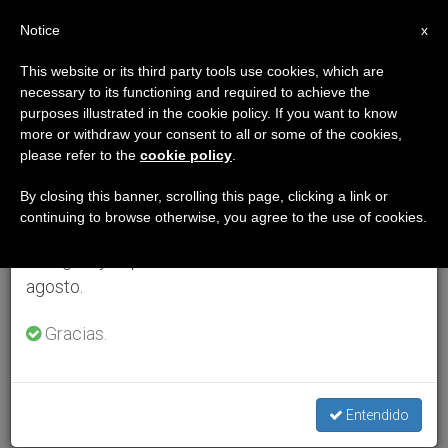
ES
Notice
×
x
Aviso importante
This website or its third party tools use cookies, which are
necessary to its functioning and required to achieve the
Del 27 de julio al 7 de agosto haremos la pausa
purposes illustrated in the cookie policy. If you want to know
anual, aprovechando que en el periodo de verano
more or withdraw your consent to all or some of the cookies,
please refer to the
cookie policy
.
se generan menos informaciones y también el
consumo de las mismas disminuye.
By closing this banner, scrolling this page, clicking a link or
continuing to browse otherwise, you agree to the use of cookies.
Retomamos el trabajo ordinario de las ediciones
en inglés y español de ZENIT el lunes 10 de
agosto.
Gracias.
Entendido