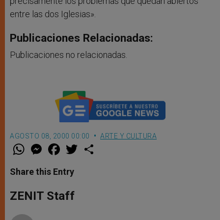
precisamente los problemas que quedan abiertos
entre las dos Iglesias».
Publicaciones Relacionadas:
Publicaciones no relacionadas.
AGOSTO 08, 2000 00:00
ARTE Y CULTURA
W
M
F
T
S
h
e
a
w
h
a
s
c
i
a
t
s
e
t
r
Share this Entry
s
e
b
t
e
A
n
o
e
p
g
o
r
ZENIT Staff
p
e
k
r