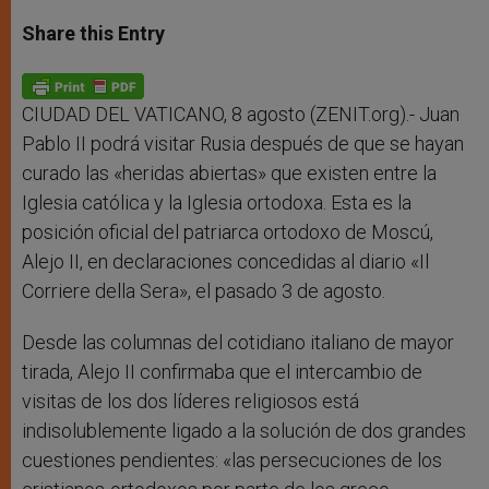
a
s
c
i
a
t
s
e
t
r
Share this Entry
s
e
b
t
e
A
n
o
e
p
g
o
r
p
e
k
r
CIUDAD DEL VATICANO, 8 agosto (ZENIT.org).- Juan
Pablo II podrá visitar Rusia después de que se hayan
curado las «heridas abiertas» que existen entre la
Iglesia católica y la Iglesia ortodoxa. Esta es la
posición oficial del patriarca ortodoxo de Moscú,
Alejo II, en declaraciones concedidas al diario «Il
Corriere della Sera», el pasado 3 de agosto.
Desde las columnas del cotidiano italiano de mayor
tirada, Alejo II confirmaba que el intercambio de
visitas de los dos líderes religiosos está
indisolublemente ligado a la solución de dos grandes
cuestiones pendientes: «las persecuciones de los