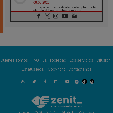
08.08.2026
El Papa: en Santa Ágata contemplamos la
victoria del amor sobre la muerte
08.08.2026
León XIV visitará el Santuario de la Madre
del Buen Consejo de Genazzano
07.08.2026
Filipinas: el Vicariato Apostólico de Calapán
se convierte en diócesis
07.08.2026
Honduras: Los desplazados invisibles de una
crisis olvidada
Quiénes somos
FAQ
La Propiedad
Los servicios
Difusión
07.08.2026
Bokalic: "En Argentina el Papa León señalará
Estatus legal
Copyright
Contáctenos
el compromiso del cristiano"
07.08.2026
La matanza de niños en Gaza no cesa: 300
muertos en 300 días
07.08.2026
Tagle: La guerra desfigura el mundo, solo la
revelación de Dios lo transfigura
Copyright © 2026 ZENIT. All Rights Reserved.