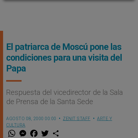
El patriarca de Moscú pone las
condiciones para una visita del
Papa
Respuesta del vicedirector de la Sala
de Prensa de la Santa Sede
AGOSTO 08, 2000 00:00
ZENIT STAFF
ARTE Y
CULTURA
W
M
F
T
S
h
e
a
w
h