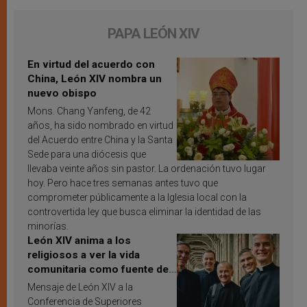
PAPA LEÓN XIV
En virtud del acuerdo con
China, León XIV nombra un
nuevo obispo
Mons. Chang Yanfeng, de 42
años, ha sido nombrado en virtud
del Acuerdo entre China y la Santa
Sede para una diócesis que
llevaba veinte años sin pastor. La ordenación tuvo lugar
hoy. Pero hace tres semanas antes tuvo que
comprometer públicamente a la Iglesia local con la
controvertida ley que busca eliminar la identidad de las
minorías.
León XIV anima a los
religiosos a ver la vida
comunitaria como fuente de
inspiración y santificación
Mensaje de León XIV a la
Conferencia de Superiores