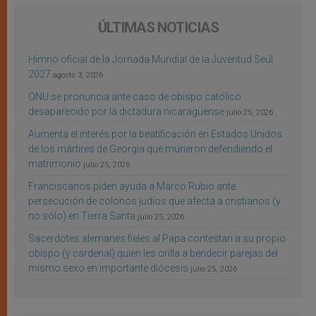
ÚLTIMAS NOTICIAS
Himno oficial de la Jornada Mundial de la Juventud Seúl
2027
agosto 3, 2026
ONU se pronuncia ante caso de obispo católico
desaparecido por la dictadura nicaragüense
julio 25, 2026
Aumenta el interés por la beatificación en Estados Unidos
de los mártires de Georgia que murieron defendiendo el
matrimonio
julio 25, 2026
Franciscanos piden ayuda a Marco Rubio ante
persecución de colonos judíos que afecta a cristianos (y
no sólo) en Tierra Santa
julio 25, 2026
Sacerdotes alemanes fieles al Papa contestan a su propio
obispo (y cardenal) quien les orilla a bendecir parejas del
mismo sexo en importante diócesis
julio 25, 2026