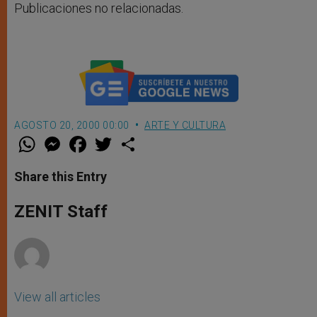
Publicaciones no relacionadas.
AGOSTO 20, 2000 00:00
ARTE Y CULTURA
W
M
F
T
S
h
e
a
w
h
a
s
c
i
a
t
s
e
t
r
Share this Entry
s
e
b
t
e
A
n
o
e
p
g
o
r
ZENIT Staff
p
e
k
r
View all articles