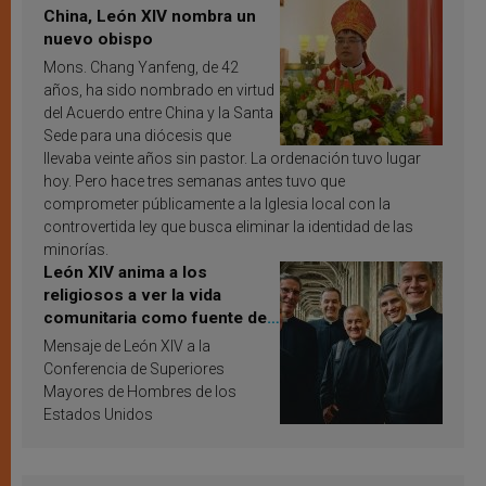
China, León XIV nombra un
nuevo obispo
Mons. Chang Yanfeng, de 42
años, ha sido nombrado en virtud
del Acuerdo entre China y la Santa
Sede para una diócesis que
llevaba veinte años sin pastor. La ordenación tuvo lugar
hoy. Pero hace tres semanas antes tuvo que
comprometer públicamente a la Iglesia local con la
controvertida ley que busca eliminar la identidad de las
minorías.
León XIV anima a los
religiosos a ver la vida
comunitaria como fuente de
inspiración y santificación
Mensaje de León XIV a la
Conferencia de Superiores
Mayores de Hombres de los
Estados Unidos