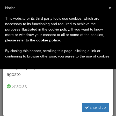
ES
Notice
×
x
Aviso importante
This website or its third party tools use cookies, which are
necessary to its functioning and required to achieve the
Del 27 de julio al 7 de agosto haremos la pausa
purposes illustrated in the cookie policy. If you want to know
anual, aprovechando que en el periodo de verano
more or withdraw your consent to all or some of the cookies,
please refer to the
cookie policy
.
se generan menos informaciones y también el
consumo de las mismas disminuye.
By closing this banner, scrolling this page, clicking a link or
continuing to browse otherwise, you agree to the use of cookies.
Retomamos el trabajo ordinario de las ediciones
en inglés y español de ZENIT el lunes 10 de
agosto.
Gracias.
Entendido