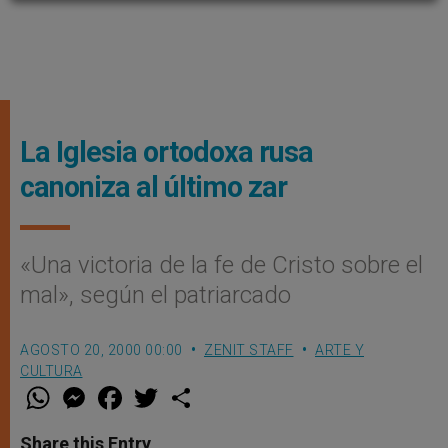
La Iglesia ortodoxa rusa
canoniza al último zar
«Una victoria de la fe de Cristo sobre el
mal», según el patriarcado
AGOSTO 20, 2000 00:00
ZENIT STAFF
ARTE Y
CULTURA
W
M
F
T
S
h
e
a
w
h
a
s
c
i
a
t
s
e
t
r
Share this Entry