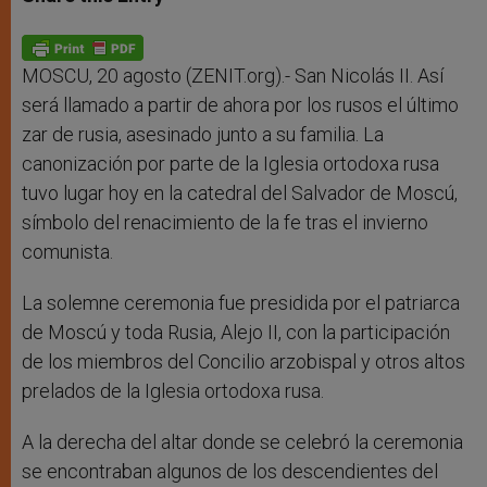
s
e
b
t
e
A
n
o
e
p
g
o
r
p
e
k
r
MOSCU, 20 agosto (ZENIT.org).- San Nicolás II. Así
será llamado a partir de ahora por los rusos el último
zar de rusia, asesinado junto a su familia. La
canonización por parte de la Iglesia ortodoxa rusa
tuvo lugar hoy en la catedral del Salvador de Moscú,
símbolo del renacimiento de la fe tras el invierno
comunista.
La solemne ceremonia fue presidida por el patriarca
de Moscú y toda Rusia, Alejo II, con la participación
de los miembros del Concilio arzobispal y otros altos
prelados de la Iglesia ortodoxa rusa.
A la derecha del altar donde se celebró la ceremonia
se encontraban algunos de los descendientes del