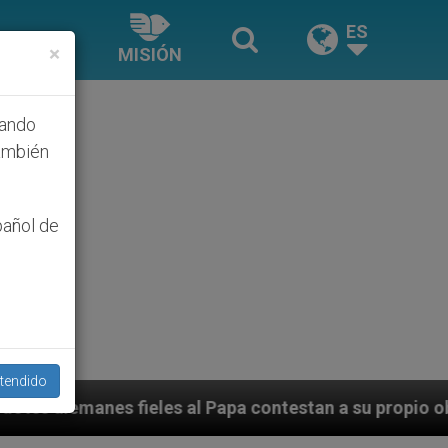
ES
×
MISIÓN
hando
ambién
pañol de
tendido
al Papa contestan a su propio obispo (y cardenal) quie