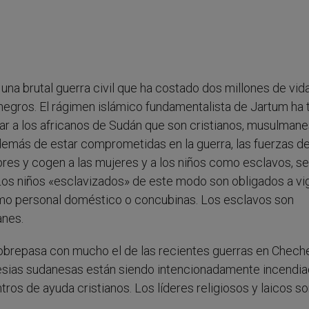
 una brutal guerra civil que ha costado dos millones de vid
 negros. El rágimen islámico fundamentalista de Jartum ha 
ar a los africanos de Sudán que son cristianos, musulman
demás de estar comprometidas en la guerra, las fuerzas d
bres y cogen a las mujeres y a los niños como esclavos, s
os niños «esclavizados» de este modo son obligados a vigi
como personal doméstico o concubinas. Los esclavos son
anes.
obrepasa con mucho el de las recientes guerras en Cheche
lesias sudanesas están siendo intencionadamente incendia
ros de ayuda cristianos. Los líderes religiosos y laicos s