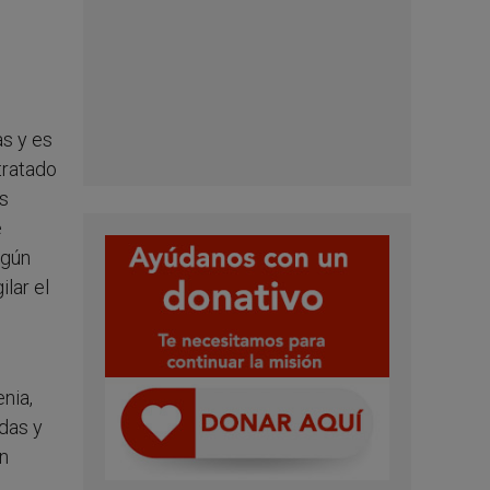
as y es
tratado
es
e
egún
lar el
nia,
das y
on