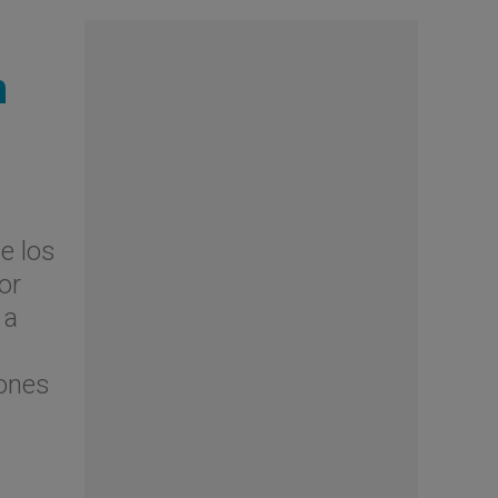
n
e los
or
 a
iones