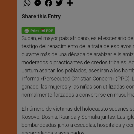
W
M
F
T
S
h
e
a
w
h
a
s
c
i
a
t
s
e
t
r
Share this Entry
s
e
b
t
e
A
n
o
e
p
g
o
r
p
e
k
Sudán, el mayor país africano, es el escenario de
r
testigo del renacimiento de la trata de esclavos
durante más de una década de arabizar e islamiz
moderados o practicantes de credos tribales. A
Jartum asaltan los poblados, asesinan a los hom
informa «Persecuted Christian Concern» (PPC). L
ganado, las mujeres y las niñas son utilizadas 
normalmente forzados a convertirse en musulm
El número de víctimas del holocausto sudanés s
Kosovo, Bosnia, Ruanda y Somalia juntas. Las ig
bombardeadas junto a escuelas, hospitales y cent
encarcelados y asesinados.