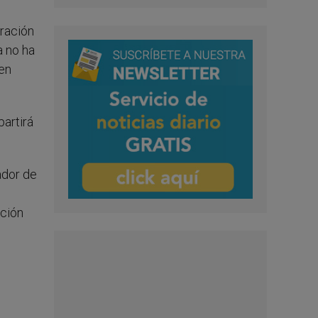
oración
a no ha
en
partirá
ador de
ación