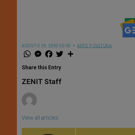
AGOSTO 29, 2000 00:00
ARTE Y CULTURA
W
M
F
T
S
h
e
a
w
h
a
s
c
i
a
t
s
e
t
r
Share this Entry
s
e
b
t
e
A
n
o
e
p
g
o
r
ZENIT Staff
p
e
k
r
View all articles