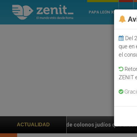
PAPA LEÓN XIV
ROMA
Av
Del 2
que en 
el cons
Retom
ZENIT e
Graci
n de colonos judíos que afecta a cristianos (y no sól
ACTUALIDAD