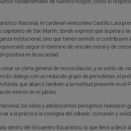
untos fundamentales de nuestra religión, como el respeto 
arístico Nacional, el cardenal venezolano Castillo Lara pre
io capitalino de San Martín, donde expresó que la pena y la 
za institucional, sino que tienen sentido si contribuyen a
quivocado seguir el itinerario de rescate moral y de crec
ón positiva en la sociedad.
crear un clima general de reconciliación, y un estilo de vid
ano.En diálogo con un reducido grupo de periodistas, el pre
rofunda, que abarcó también a la multitud presente en el 
ión interior en el jubileo.
Nacional, los niños y adolescentes peregrinos realizaron 
evar a la práctica la consigna del sábado: comunión y solid
 dentro del Encuentro Eucarístico, lo que llevó a decir a