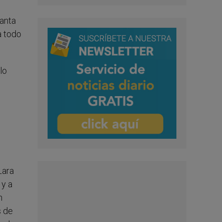
tanta
a todo
lo
e
Lara
 y a
n
s de