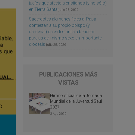
judíos que afecta a cristianos (y no sólo)
en Tierra Santa
julio 25, 2026
Sacerdotes alemanes fieles al Papa
contestan a su propio obispo (y
cardenal) quien les orilla a bendecir
parejas del mismo sexo en importante
diócesis
julio 25, 2026
PUBLICACIONES MÁS
VISTAS
Himno oficial de la Jornada
Mundial de la Juventud Seúl
2027
3 Ago 2026