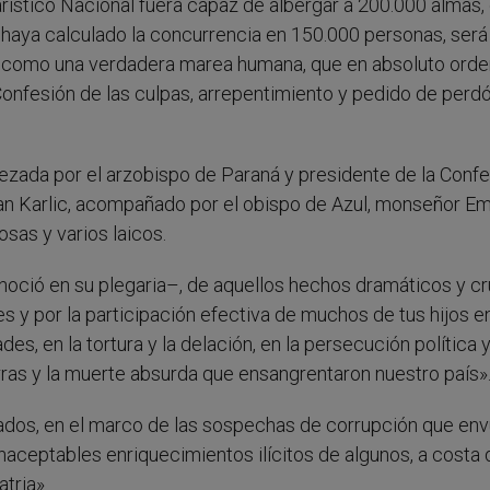
arístico Nacional fuera capaz de albergar a 200.000 almas
a haya calculado la concurrencia en 150.000 personas, será d
e como una verdadera marea humana, que en absoluto orde
Confesión de las culpas, arrepentimiento y pedido de perdó
ezada por el arzobispo de Paraná y presidente de la Conf
n Karlic, acompañado por el obispo de Azul, monseñor Emi
osas y varios laicos.
oció en su plegaria–, de aquellos hechos dramáticos y cr
 y por la participación efectiva de muchos de tus hijos e
des, en la tortura y la delación, en la persecución política y
erras y la muerte absurda que ensangrentaron nuestro país»
ados, en el marco de las sospechas de corrupción que en
naceptables enriquecimientos ilícitos de algunos, a costa 
tria».