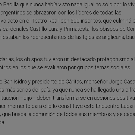
 Padilla que nunca había visto nada igual no sólo por lo vi
 argentinos se abrazaron con los líderes de todas las
vo acto en el Teatro Real, con 500 inscritos, que culminó e
los cardenales Castillo Lara y Primatesta, los obispos de Có
 estaban los representantes de las Iglesias anglicana, baut
idarias, los obispos tuvieron un destacado protagonismo al
ntros en los que se evaluaron por grupos temas sociales.
de San Isidro y presidente de Cáritas, monseñor Jorge Casa
 más serios del país, ya que nunca se ha llegado una cifr
situación –dijo– deben transformarse en acciones positiva
en momento para ello lo constituye este Encuentro Eucarí
a, que busca la comunión de todos sus miembros y se capa
da.