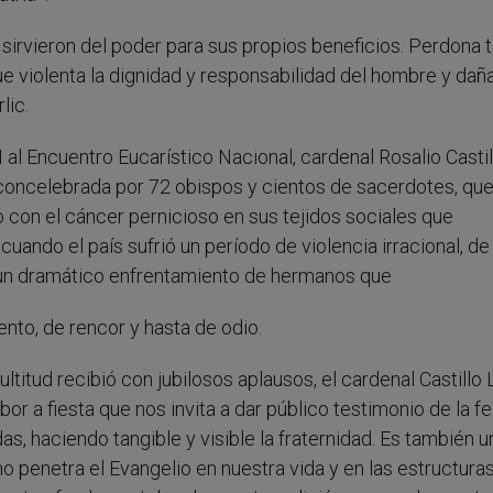
 sirvieron del poder para sus propios beneficios. Perdona 
que violenta la dignidad y responsabilidad del hombre y dañ
lic.
I al Encuentro Eucarístico Nacional, cardenal Rosalio Castil
s, concelebrada por 72 obispos y cientos de sacerdotes, qu
 con el cáncer pernicioso en sus tejidos sociales que
cuando el país sufrió un período de violencia irracional, de
 un dramático enfrentamiento de hermanos que
to, de rencor y hasta de odio.
ultitud recibió con jubilosos aplausos, el cardenal Castillo 
r a fiesta que nos invita a dar público testimonio de la fe
s, haciendo tangible y visible la fraternidad. Es también u
penetra el Evangelio en nuestra vida y en las estructura