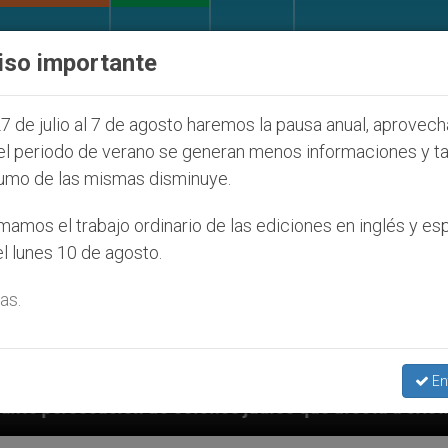
IGLESIA Y MUNDO
DOCUMENTOS
DONATIVOS
iso importante
7 de julio al 7 de agosto haremos la pausa anual, aprovec
el periodo de verano se generan menos informaciones y t
umo de las mismas disminuye.
amos el trabajo ordinario de las ediciones en inglés y es
l lunes 10 de agosto.
as.
En
nos judíos que afecta a cristianos (y no sólo) en Tie