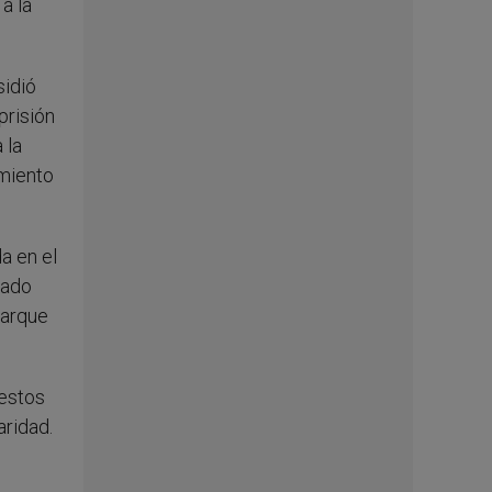
a la
sidió
prisión
 la
imiento
a en el
lado
Parque
gestos
aridad.
l