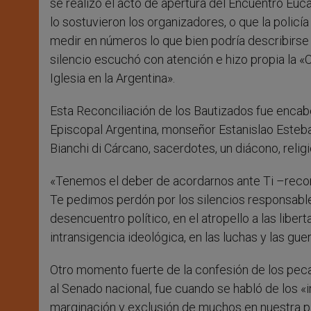
se realizó el acto de apertura del Encuentro Euc
lo sostuvieron los organizadores, o que la policí
medir en números lo que bien podría describirs
silencio escuchó con atención e hizo propia la «
Iglesia en la Argentina».
Esta Reconciliación de los Bautizados fue encab
Episcopal Argentina, monseñor Estanislao Esteba
Bianchi di Cárcano, sacerdotes, un diácono, religi
«Tenemos el deber de acordarnos ante Ti –recon
Te pedimos perdón por los silencios responsables
desencuentro político, en el atropello a las liberta
intransigencia ideológica, en las luchas y las gu
Otro momento fuerte de la confesión de los pec
al Senado nacional, fue cuando se habló de los «i
marginación y exclusión de muchos en nuestra pa