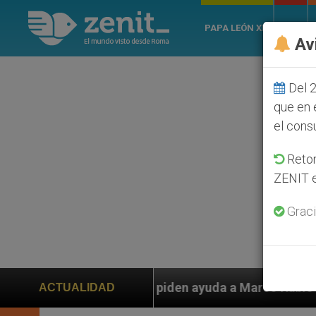
PAPA LEÓN XIV
ROMA
Av
Del 2
que en 
el cons
Retom
ZENIT e
Graci
os piden ayuda a Marco Rubio ante persecución de colo
ACTUALIDAD