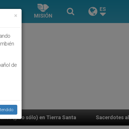
ES
×
MISIÓN
hando
ambién
pañol de
tendido
rra Santa
Sacerdotes alemanes fieles al Papa co