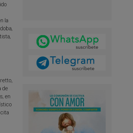
vido
n la
rdoba,
ista,
retto,
a de
s, en
stico
cita