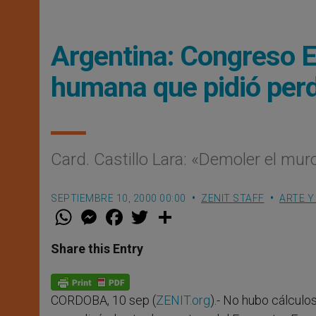
Argentina: Congreso E
humana que pidió perd
Card. Castillo Lara: «Demoler el muro
SEPTIEMBRE 10, 2000 00:00
ZENIT STAFF
ARTE Y
W
M
F
T
S
h
e
a
w
h
a
s
c
i
a
t
s
e
t
r
Share this Entry
s
e
b
t
e
A
n
o
e
p
g
o
r
p
e
k
CORDOBA, 10 sep (
ZENIT.org
).- No hubo cálculo
r