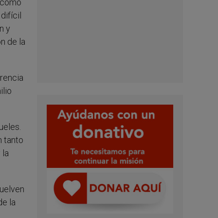
, como
ifícil
n y
n de la
erencia
lio
ueles.
n tanto
 la
.
vuelven
de la