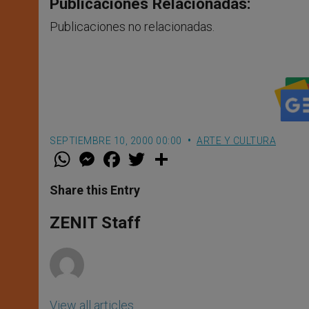
Publicaciones Relacionadas:
Publicaciones no relacionadas.
SEPTIEMBRE 10, 2000 00:00
ARTE Y CULTURA
W
M
F
T
S
h
e
a
w
h
a
s
c
i
a
t
s
e
t
r
Share this Entry
s
e
b
t
e
A
n
o
e
p
g
o
r
ZENIT Staff
p
e
k
r
View all articles