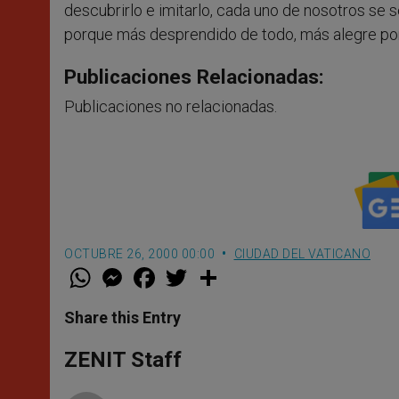
descubrirlo e imitarlo, cada uno de nosotros se 
porque más desprendido de todo, más alegre po
Publicaciones Relacionadas:
Publicaciones no relacionadas.
OCTUBRE 26, 2000 00:00
CIUDAD DEL VATICANO
W
M
F
T
S
h
e
a
w
h
a
s
c
i
a
t
s
e
t
r
Share this Entry
s
e
b
t
e
A
n
o
e
p
g
o
r
ZENIT Staff
p
e
k
r