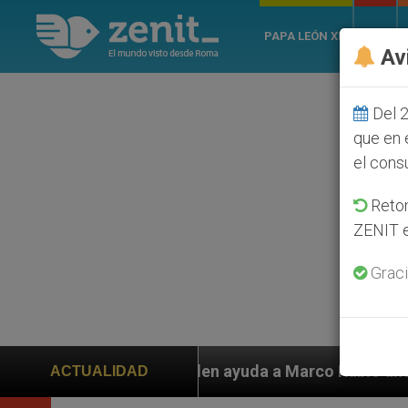
PAPA LEÓN XIV
ROMA
Av
Del 2
que en 
el cons
Retom
ZENIT e
Graci
iden ayuda a Marco Rubio ante persecución de colonos 
ACTUALIDAD