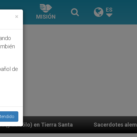
ES
×
MISIÓN
hando
ambién
pañol de
tendido
Santa
Sacerdotes alemanes fieles al Papa contes