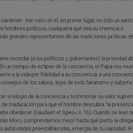
cardenal– han visto en él, en primer lugar, no sólo un sant
 los hombres políticos, cualquiera que sea su creencia o
ás grandes representantes de las tradiciones jurídicas de
.
ere recordar (a los políticos y gobernantes) la prioridad a
En un tiempo de eclipse de la conciencia, el Papa nos mue
rte a la vida por fidelidad a su conciencia, a una concien
s consejos de los sabios, lejos de todo fanatismo y subjeti
er el elogio de la conciencia y testimoniar su valor supre
 de maduración para que el hombre descubra “la presenci
debe obedecer (Gaudium et Spes», n. 16). Cuando se leen l
omás Moro, comprendemos mejor hasta qué punto la oblig
as autoridades preestablecidas, emergía de su santidad. Al