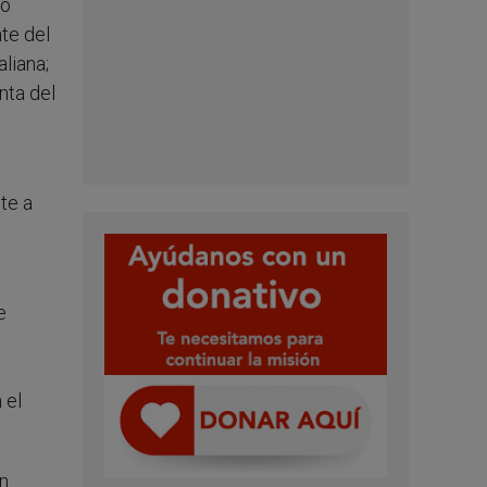
mo
te del
liana;
nta del
te a
e
 el
en