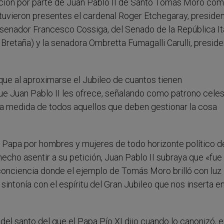
ación por parte de Juan Pablo II de Santo Tomás Moro co
stuvieron presentes el cardenal Roger Etchegaray, presiden
 senador Francesco Cossiga, del Senado de la República Ita
 Bretaña) y la senadora Ombretta Fumagalli Carulli, preside
 que al aproximarse el Jubileo de cuantos tienen
que Juan Pablo II les ofrece, señalando como patrono celes
 la medida de todos aquellos que deben gestionar la cosa
 Papa por hombres y mujeres de todo horizonte político d
hecho asentir a su petición, Juan Pablo II subraya que «fue
conciencia donde el ejemplo de Tomás Moro brilló con luz
 sintonía con el espíritu del Gran Jubileo que nos inserta en
del santo del que el Papa Pío XI dijo cuando lo canonizó, 