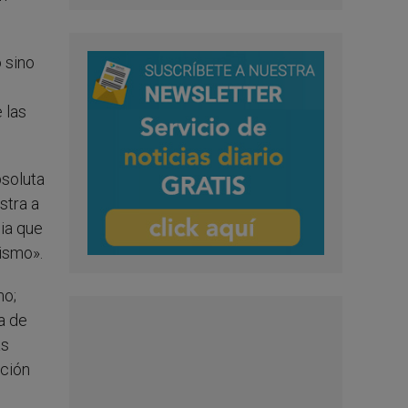
o sino
 las
bsoluta
stra a
cia que
vismo».
mo;
a de
as
ación