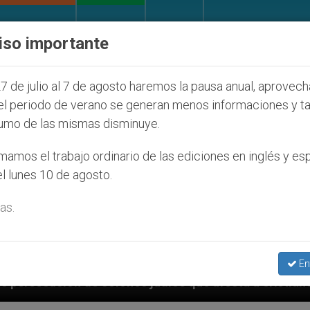
IGLESIA Y MUNDO
DOCUMENTOS
DONATIVOS
iso importante
7 de julio al 7 de agosto haremos la pausa anual, aprovec
el periodo de verano se generan menos informaciones y t
umo de las mismas disminuye.
amos el trabajo ordinario de las ediciones en inglés y es
l lunes 10 de agosto.
as.
En
judíos que afecta a cristianos (y no sólo) en Tierra 