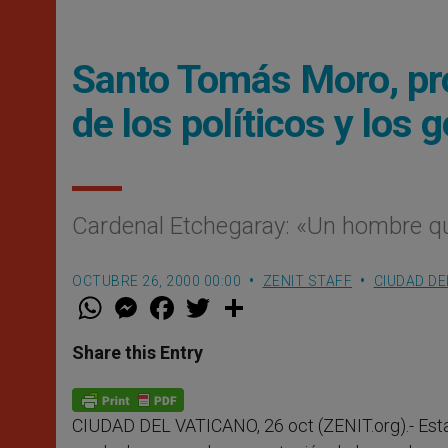
Santo Tomás Moro, pr
de los políticos y los
Cardenal Etchegaray: «Un hombre que
OCTUBRE 26, 2000 00:00
ZENIT STAFF
CIUDAD DE
W
M
F
T
S
h
e
a
w
h
a
s
c
i
a
t
s
e
t
r
Share this Entry
s
e
b
t
e
A
n
o
e
p
g
o
r
p
e
k
CIUDAD DEL VATICANO, 26 oct (ZENIT.org).- Esta 
r