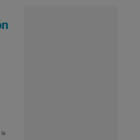
ón
 la