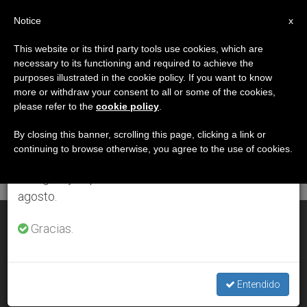
ES
Notice
×
x
Aviso importante
This website or its third party tools use cookies, which are
necessary to its functioning and required to achieve the
Del 27 de julio al 7 de agosto haremos la pausa
DÍA
purposes illustrated in the cookie policy. If you want to know
anual, aprovechando que en el periodo de verano
Octubre 17th, 2000
more or withdraw your consent to all or some of the cookies,
please refer to the
cookie policy
.
se generan menos informaciones y también el
consumo de las mismas disminuye.
By closing this banner, scrolling this page, clicking a link or
continuing to browse otherwise, you agree to the use of cookies.
ÚLTIMAS NOTICIAS
Retomamos el trabajo ordinario de las ediciones
en inglés y español de ZENIT el lunes 10 de
agosto.
Jubileo: la Renovación Carismática apuesta por la familia
Gracias.
OCT 17, 2000 00:00
ZENIT STAFF
Entendido