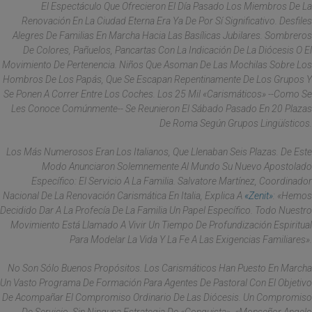
El Espectáculo Que Ofrecieron El Día Pasado Los Miembros De La
Renovación En La Ciudad Eterna Era Ya De Por Sí Significativo. Desfiles
Alegres De Familias En Marcha Hacia Las Basílicas Jubilares. Sombreros
De Colores, Pañuelos, Pancartas Con La Indicación De La Diócesis O El
Movimiento De Pertenencia. Niños Que Asoman De Las Mochilas Sobre Los
Hombros De Los Papás, Que Se Escapan Repentinamente De Los Grupos Y
Se Ponen A Correr Entre Los Coches. Los 25 Mil «carismáticos» --Como Se
Les Conoce Comúnmente-- Se Reunieron El Sábado Pasado En 20 Plazas
De Roma Según Grupos Lingüísticos.
Los Más Numerosos Eran Los Italianos, Que Llenaban Seis Plazas. De Este
Modo Anunciaron Solemnemente Al Mundo Su Nuevo Apostolado
Específico: El Servicio A La Familia. Salvatore Martínez, Coordinador
Nacional De La Renovación Carismática En Italia, Explica A
«Zenit»
: «Hemos
Decidido Dar A La Profecía De La Familia Un Papel Específico. Todo Nuestro
Movimiento Está Llamado A Vivir Un Tiempo De Profundización Espiritual
Para Modelar La Vida Y La Fe A Las Exigencias Familiares».
No Son Sólo Buenos Propósitos. Los Carismáticos Han Puesto En Marcha
Un Vasto Programa De Formación Para Agentes De Pastoral Con El Objetivo
De Acompañar El Compromiso Ordinario De Las Diócesis. Un Compromiso