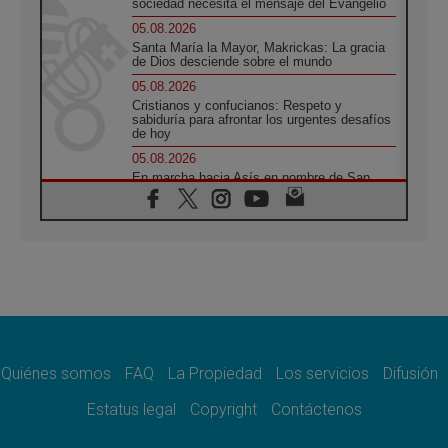
sociedad necesita el mensaje del Evangelio
05.08.2026
Santa María la Mayor, Makrickas: La gracia
de Dios desciende sobre el mundo
05.08.2026
Cristianos y confucianos: Respeto y
sabiduría para afrontar los urgentes desafíos
de hoy
05.08.2026
En marcha hacia Asís en nombre de San
Francisco, a la espera de León
05.08.2026
Venezuela, Padre Pagniello: "En medio del
dolor, una Iglesia que no se rinde"
05.08.2026
La Fuerza del "Círculo de Héroes" con el
Papa en la Audiencia General
05.08.2026
Nuncio en Ucrania: Preocupa escuchar a
quienes bendicen la guerra
Quiénes somos
FAQ
La Propiedad
Los servicios
Difusión
05.08.2026
Estatus legal
Copyright
Contáctenos
Ucrania: Ataque masivo en Kyiv durante la
noche