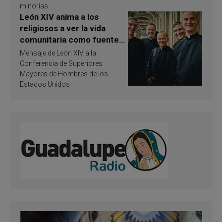
minorías.
León XIV anima a los
religiosos a ver la vida
comunitaria como fuente
de inspiración y
Mensaje de León XIV a la
santificación
Conferencia de Superiores
Mayores de Hombres de los
Estados Unidos