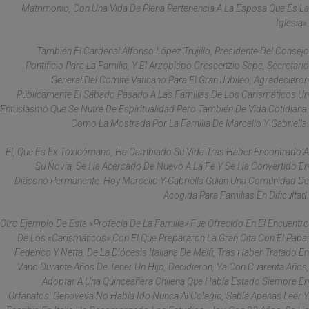
Matrimonio, Con Una Vida De Plena Pertenencia A La Esposa Que Es La
Iglesia».
También El Cardenal Alfonso López Trujillo, Presidente Del Consejo
Pontificio Para La Familia, Y El Arzobispo Crescenzio Sepe, Secretario
General Del Comité Vaticano Para El Gran Jubileo, Agradecieron
Públicamente El Sábado Pasado A Las Familias De Los Carismáticos Un
Entusiasmo Que Se Nutre De Espiritualidad Pero También De Vida Cotidiana.
Como La Mostrada Por La Familia De Marcello Y Gabriella.
El, Que Es Ex Toxicómano, Ha Cambiado Su Vida Tras Haber Encontrado A
Su Novia, Se Ha Acercado De Nuevo A La Fe Y Se Ha Convertido En
Diácono Permanente. Hoy Marcello Y Gabriella Guían Una Comunidad De
Acogida Para Familias En Dificultad.
Otro Ejemplo De Esta «profecía De La Familia» Fue Ofrecido En El Encuentro
De Los «carismáticos» Con El Que Prepararon La Gran Cita Con El Papa:
Federico Y Netta, De La Diócesis Italiana De Melfi, Tras Haber Tratado En
Vano Durante Años De Tener Un Hijo, Decidieron, Ya Con Cuarenta Años,
Adoptar A Una Quinceañera Chilena Que Había Estado Siempre En
Orfanatos. Genoveva No Había Ido Nunca Al Colegio, Sabía Apenas Leer Y