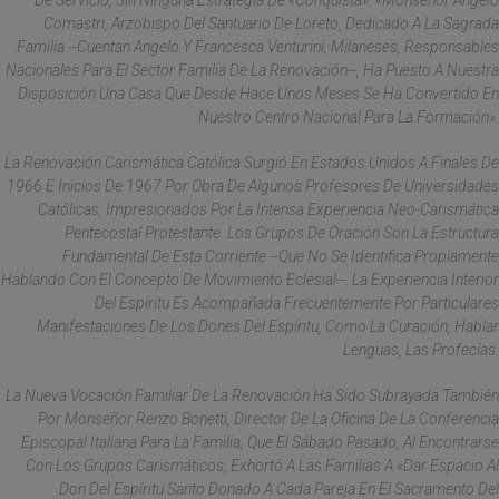
De Servicio, Sin Ninguna Estrategia De «conquista». «Monseñor Angelo
Comastri, Arzobispo Del Santuario De Loreto, Dedicado A La Sagrada
Familia --Cuentan Angelo Y Francesca Venturini, Milaneses, Responsables
Nacionales Para El Sector Familia De La Renovación--, Ha Puesto A Nuestra
Disposición Una Casa Que Desde Hace Unos Meses Se Ha Convertido En
Nuestro Centro Nacional Para La Formación».
La Renovación Carismática Católica Surgió En Estados Unidos A Finales De
1966 E Inicios De 1967 Por Obra De Algunos Profesores De Universidades
Católicas, Impresionados Por La Intensa Experiencia Neo-Carismática
Pentecostal Protestante. Los Grupos De Oración Son La Estructura
Fundamental De Esta Corriente --Que No Se Identifica Propiamente
Hablando Con El Concepto De Movimiento Eclesial--. La Experiencia Interior
Del Espíritu Es Acompañada Frecuentemente Por Particulares
Manifestaciones De Los Dones Del Espíritu, Como La Curación, Hablar
Lenguas, Las Profecías.
La Nueva Vocación Familiar De La Renovación Ha Sido Subrayada También
Por Monseñor Renzo Bonetti, Director De La Oficina De La Conferencia
Episcopal Italiana Para La Familia, Que El Sábado Pasado, Al Encontrarse
Con Los Grupos Carismáticos, Exhortó A Las Familias A «dar Espacio Al
Don Del Espíritu Santo Donado A Cada Pareja En El Sacramento Del