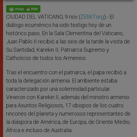
A
n
o
e
p
g
o
r
p
e
k
r
CIUDAD DEL VATICANO, 9 nov (
ZENIT.org
).- El
diálogo ecuménico ha sido testigo hoy de un
histórico paso. En la Sala Clementina del Vaticano,
Juan Pablo II recibió a las seis de la tarde la visita de
Su Santidad, Karekin II, Patriarca Supremo y
Catholicos de todos los Armenios.
Tras el encuentro con el patriarca, el papa recibió a
toda la delegación armenia. El ambiente estaba
caracterizado por una solemnidad particular.
Vinieron con Karekin II, además del ministro armenio
para Asuntos Religiosos, 17 obispos de los cuatro
rincones del planeta y numerosos representantes de
la diáspora de América, de Europa, de Oriente Medio,
África e incluso de Australia.