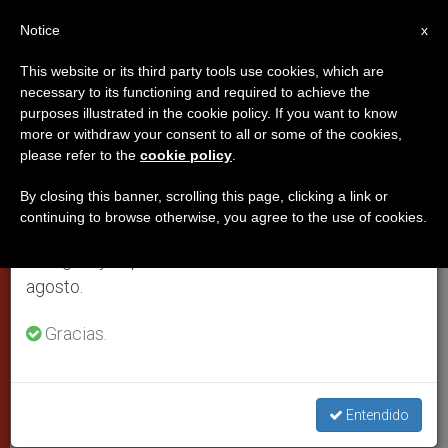
ES
Notice
×
x
Aviso importante
This website or its third party tools use cookies, which are
necessary to its functioning and required to achieve the
Del 27 de julio al 7 de agosto haremos la pausa
purposes illustrated in the cookie policy. If you want to know
Histórico encuentro ecuménico
anual, aprovechando que en el periodo de verano
more or withdraw your consent to all or some of the cookies,
please refer to the
cookie policy
.
se generan menos informaciones y también el
entre el patriarca armenio y el
consumo de las mismas disminuye.
Papa
By closing this banner, scrolling this page, clicking a link or
continuing to browse otherwise, you agree to the use of cookies.
Retomamos el trabajo ordinario de las ediciones
en inglés y español de ZENIT el lunes 10 de
Avanza la unidad entre las dos Iglesias
agosto.
Gracias.
NOVIEMBRE 09, 2000 00:00
ZENIT STAFF
CIUDAD DEL
VATICANO
W
M
F
T
S
h
e
a
w
h
a
s
c
i
a
Entendido
t
s
e
t
r
Share this Entry
s
e
b
t
e