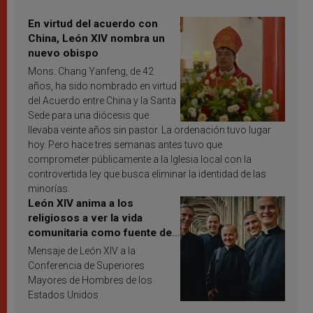
En virtud del acuerdo con
China, León XIV nombra un
nuevo obispo
Mons. Chang Yanfeng, de 42
años, ha sido nombrado en virtud
del Acuerdo entre China y la Santa
Sede para una diócesis que
llevaba veinte años sin pastor. La ordenación tuvo lugar
hoy. Pero hace tres semanas antes tuvo que
comprometer públicamente a la Iglesia local con la
controvertida ley que busca eliminar la identidad de las
minorías.
León XIV anima a los
religiosos a ver la vida
comunitaria como fuente de
inspiración y santificación
Mensaje de León XIV a la
Conferencia de Superiores
Mayores de Hombres de los
Estados Unidos