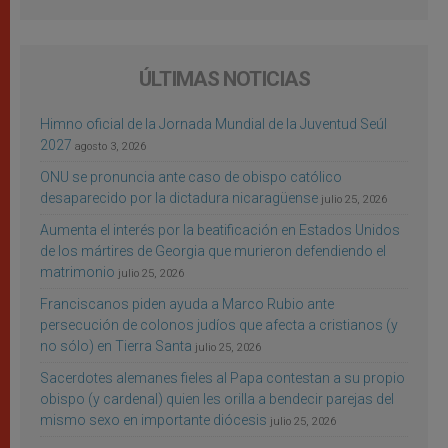
ÚLTIMAS NOTICIAS
Himno oficial de la Jornada Mundial de la Juventud Seúl
2027
agosto 3, 2026
ONU se pronuncia ante caso de obispo católico
desaparecido por la dictadura nicaragüense
julio 25, 2026
Aumenta el interés por la beatificación en Estados Unidos
de los mártires de Georgia que murieron defendiendo el
matrimonio
julio 25, 2026
Franciscanos piden ayuda a Marco Rubio ante
persecución de colonos judíos que afecta a cristianos (y
no sólo) en Tierra Santa
julio 25, 2026
Sacerdotes alemanes fieles al Papa contestan a su propio
obispo (y cardenal) quien les orilla a bendecir parejas del
mismo sexo en importante diócesis
julio 25, 2026