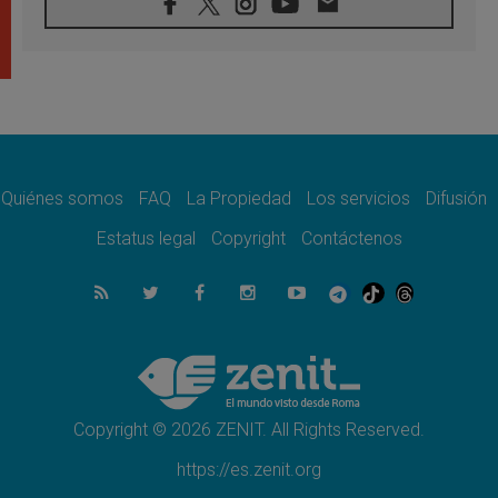
08.08.2026
León XIV visitará el Santuario de la Madre
del Buen Consejo de Genazzano
07.08.2026
Filipinas: el Vicariato Apostólico de Calapán
se convierte en diócesis
07.08.2026
Honduras: Los desplazados invisibles de una
crisis olvidada
Quiénes somos
FAQ
La Propiedad
Los servicios
Difusión
07.08.2026
Bokalic: "En Argentina el Papa León señalará
Estatus legal
Copyright
Contáctenos
el compromiso del cristiano"
07.08.2026
La matanza de niños en Gaza no cesa: 300
muertos en 300 días
07.08.2026
Tagle: La guerra desfigura el mundo, solo la
revelación de Dios lo transfigura
Copyright © 2026 ZENIT. All Rights Reserved.
https://es.zenit.org