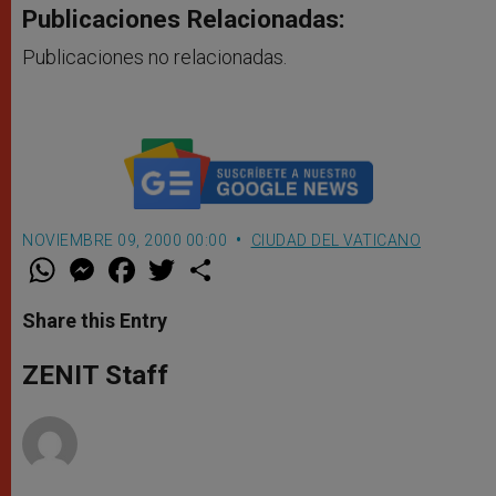
Publicaciones Relacionadas:
Publicaciones no relacionadas.
NOVIEMBRE 09, 2000 00:00
CIUDAD DEL VATICANO
W
M
F
T
S
h
e
a
w
h
a
s
c
i
a
t
s
e
t
r
Share this Entry
s
e
b
t
e
A
n
o
e
p
g
o
r
ZENIT Staff
p
e
k
r