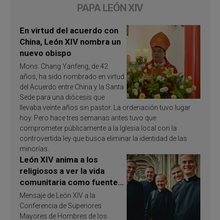
PAPA LEÓN XIV
En virtud del acuerdo con
China, León XIV nombra un
nuevo obispo
Mons. Chang Yanfeng, de 42
años, ha sido nombrado en virtud
del Acuerdo entre China y la Santa
Sede para una diócesis que
llevaba veinte años sin pastor. La ordenación tuvo lugar
hoy. Pero hace tres semanas antes tuvo que
comprometer públicamente a la Iglesia local con la
controvertida ley que busca eliminar la identidad de las
minorías.
León XIV anima a los
religiosos a ver la vida
comunitaria como fuente
de inspiración y
Mensaje de León XIV a la
santificación
Conferencia de Superiores
Mayores de Hombres de los