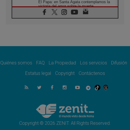
El Papa: en Santa Ágata contemplamos la
victoria del amor sobre la muerte
08.08.2026
León XIV visitará el Santuario de la Madre
del Buen Consejo de Genazzano
07.08.2026
Filipinas: el Vicariato Apostólico de Calapán
se convierte en diócesis
07.08.2026
Honduras: Los desplazados invisibles de una
crisis olvidada
Quiénes somos
FAQ
La Propiedad
Los servicios
Difusión
07.08.2026
Bokalic: "En Argentina el Papa León señalará
Estatus legal
Copyright
Contáctenos
el compromiso del cristiano"
07.08.2026
La matanza de niños en Gaza no cesa: 300
muertos en 300 días
07.08.2026
Tagle: La guerra desfigura el mundo, solo la
revelación de Dios lo transfigura
Copyright © 2026 ZENIT. All Rights Reserved.