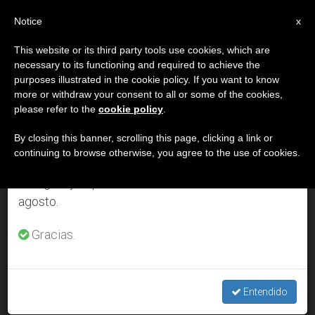
ES
Notice
×
x
Aviso importante
This website or its third party tools use cookies, which are
necessary to its functioning and required to achieve the
Del 27 de julio al 7 de agosto haremos la pausa
DÍA
purposes illustrated in the cookie policy. If you want to know
anual, aprovechando que en el periodo de verano
Noviembre 15th, 2000
more or withdraw your consent to all or some of the cookies,
please refer to the
cookie policy
.
se generan menos informaciones y también el
consumo de las mismas disminuye.
By closing this banner, scrolling this page, clicking a link or
continuing to browse otherwise, you agree to the use of cookies.
ÚLTIMAS NOTICIAS
Retomamos el trabajo ordinario de las ediciones
en inglés y español de ZENIT el lunes 10 de
agosto.
Aprobada la Carta de Derechos Fundamentales de la Unión
Europea
Gracias.
NOV 15, 2000 00:00
ZENIT STAFF
Entendido